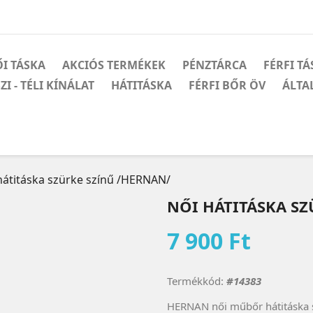
I TÁSKA
AKCIÓS TERMÉKEK
PÉNZTÁRCA
FÉRFI T
ZI - TÉLI KÍNÁLAT
HÁTITÁSKA
FÉRFI BŐR ÖV
ÁLTA
hátitáska szürke színű /HERNAN/
NŐI HÁTITÁSKA SZ
7 900 Ft
Termékkód:
#14383
HERNAN női műbőr hátitáska s