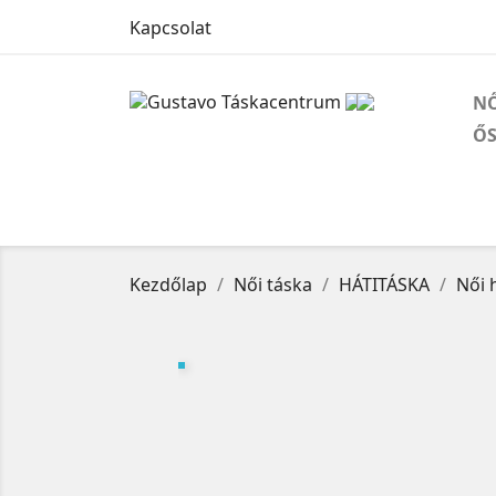
Kapcsolat
NŐ
ŐS
Kezdőlap
Női táska
HÁTITÁSKA
Női 