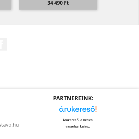
Ár
34 490 Ft
Facebook
PARTNEREINK:
Árukereső, a hiteles
stavo.hu
vásárlási kalauz