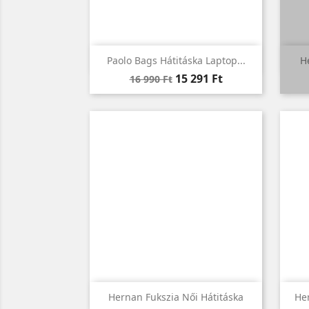

Előnézet
Paolo Bags Hátitáska Laptop...
H
Normál
Ár
15 291 Ft
16 990 Ft
ár

Előnézet
Hernan Fukszia Női Hátitáska
He