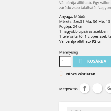
Vállpántja állítható. Egy vállon
záródó zseb található. Nagyon
Anyaga: Műbőr
Mérete: Szé:31 Ma: 36 Mé: 13
Fogója: 2
1 nagyobb cipzáras zsebben
1 telefontartó, 1 cippes zseb t
Vállpántja állítható 92 cm
Mennyiség

KOSÁRBA

Nincs készleten
Megosztás