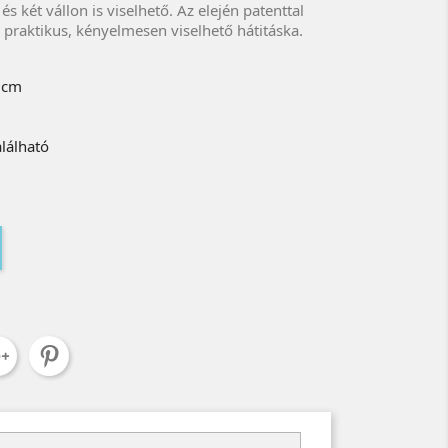
 és két vállon is viselhető. Az elején patenttal
 praktikus, kényelmesen viselhető hátitáska.
 cm
4 cm
alálható