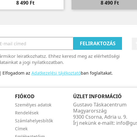
Ár
Ár
8 490 Ft
8 490 Ft
rmikor leiratkozhatsz. Ehhez keresd meg az elérhetőségi
atainkat a jogi nyilatkozatban.
Elfogadom az
Adatkezelési tájékoztató
ban foglaltakat.
FIÓKOD
ÜZLET INFORMÁCIÓ
Gustavo Táskacentrum
Személyes adatok
Magyarország
Rendelések
9300 Csorna, Adria u. 9.
Számlahelyesbítők
Írj nekünk e-mailt:
info@gu
Címek
Emlékeztetőim