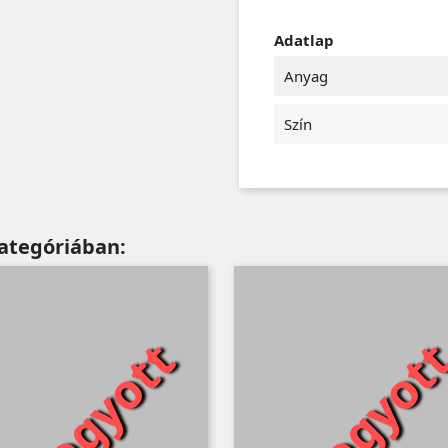
Adatlap
Anyag
Szín
ategóriában:
Elfogyott
Elfogyot