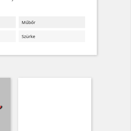
Műbőr
Szürke
t