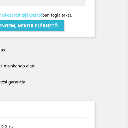
atkezelési tájékoztató
ban foglaltakat.
 ENGEM, MIKOR ELÉRHETŐ
lás
r 1 munkanap alatt
tési garancia
D.Grey