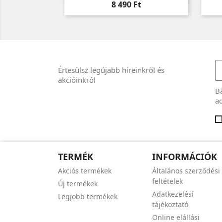
Ár
8 490 Ft
Értesülsz legújabb híreinkről és
akcióinkról
Bá
ad
TERMÉK
INFORMÁCIÓK
Akciós termékek
Általános szerződési
feltételek
Új termékek
Adatkezelési
Legjobb termékek
tájékoztató
Online elállási