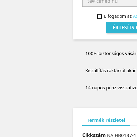
Elfogadom az
Ad
ÉRTESÍTS
100% biztonságos vásár
Kiszállítás raktárról aká
14 napos pénz visszafize
Termék részletei
Cikkszám
NA HB0137-1 