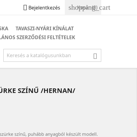
shopping_cart

Kosár
(0)
Bejelentkezés
ÁSKA
TAVASZI-NYÁRI KÍNÁLAT
LÁNOS SZERZŐDÉSI FELTÉTELEK

ÜRKE SZÍNŰ /HERNAN/
zürke színű, puhább anyagból készült modell.