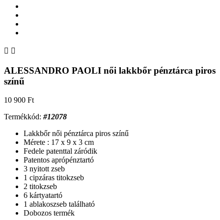


ALESSANDRO PAOLI női lakkbőr pénztárca piros
színű
10 900 Ft
Termékkód:
#12078
Lakkbőr női pénztárca piros színű
Mérete : 17 x 9 x 3 cm
Fedele patenttal záródik
Patentos aprópénztartó
3 nyitott zseb
1 cipzáras titokzseb
2 titokzseb
6 kártyatartó
1 ablakoszseb található
Dobozos termék