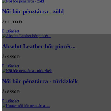
Női bőr pénztárca - zöld
Ár
11 990 Ft

Előnézet
Absolut Leather bőr pincér...
Ár
9 990 Ft

Előnézet
Női bőr pénztárca - türkizkék
Ár
8 990 Ft

Előnézet