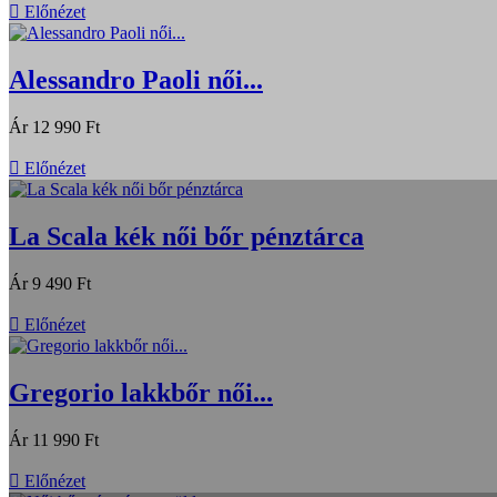

Előnézet
Alessandro Paoli női...
Ár
12 990 Ft

Előnézet
La Scala kék női bőr pénztárca
Ár
9 490 Ft

Előnézet
Gregorio lakkbőr női...
Ár
11 990 Ft

Előnézet