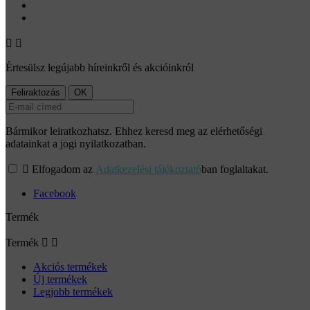


Értesülsz legújabb híreinkről és akcióinkról
Bármikor leiratkozhatsz. Ehhez keresd meg az elérhetőségi
adatainkat a jogi nyilatkozatban.

Elfogadom az
Adatkezelési tájékoztató
ban foglaltakat.
Facebook
Termék
Termék


Akciós termékek
Új termékek
Legjobb termékek