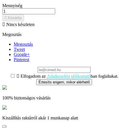
Mennyiség

Kosárba

Nincs készleten
Megosztás
Megosztás
Tweet
Google+
Pinterest

Elfogadom az
Adatkezelési tájékoztató
ban foglaltakat.
Értesíts engem, mikor elérhető
100% biztonságos vásárlás
Kiszállítás raktárról akár 1 munkanap alatt