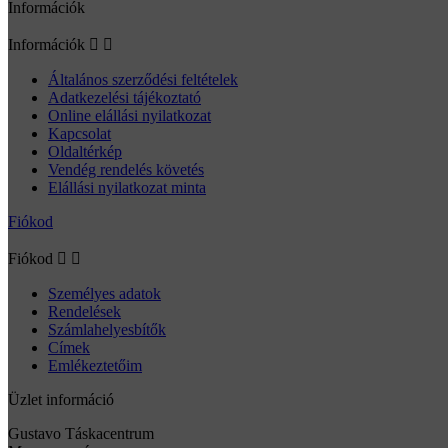
Információk
Információk


Általános szerződési feltételek
Adatkezelési tájékoztató
Online elállási nyilatkozat
Kapcsolat
Oldaltérkép
Vendég rendelés követés
Elállási nyilatkozat minta
Fiókod
Fiókod


Személyes adatok
Rendelések
Számlahelyesbítők
Címek
Emlékeztetőim
Üzlet információ
Gustavo Táskacentrum