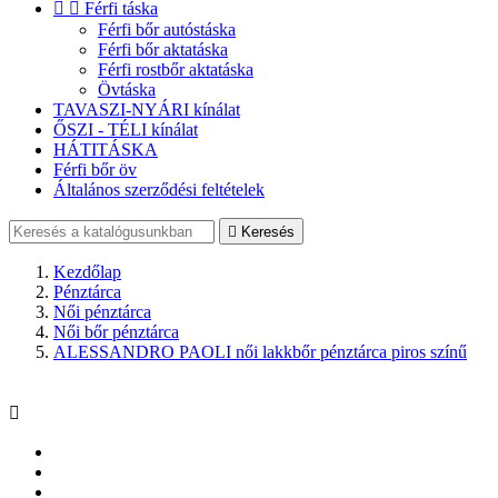


Férfi táska
Férfi bőr autóstáska
Férfi bőr aktatáska
Férfi rostbőr aktatáska
Övtáska
TAVASZI-NYÁRI kínálat
ŐSZI - TÉLI kínálat
HÁTITÁSKA
Férfi bőr öv
Általános szerződési feltételek

Keresés
Kezdőlap
Pénztárca
Női pénztárca
Női bőr pénztárca
ALESSANDRO PAOLI női lakkbőr pénztárca piros színű
