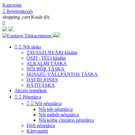
Kapcsolat

Bejelentkezés
shopping_cart
Kosár
(0)



Női táska
TAVASZI-NYÁRI kínálat
ŐSZI - TÉLI kínálat
ALKALMI TÁSKA
NŐI BŐR TÁSKA
HOSSZÚ-VÁLLPÁNTOS TÁSKA
DAVID JONES
HÁTITÁSKA
Akciós termékek


Pénztárca


Női pénztárca
Női bőr pénztárca
Női műbőr pénztárca
Női körbe cipzáros pénztárca
Férfi pénztárca
Kártyatartó