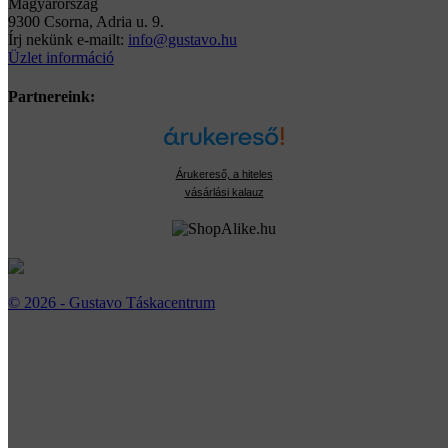
Magyarország
9300 Csorna, Adria u. 9.
Írj nekünk e-mailt:
info@gustavo.hu
Üzlet információ
Partnereink:
Árukereső, a hiteles
vásárlási kalauz
© 2026 - Gustavo Táskacentrum