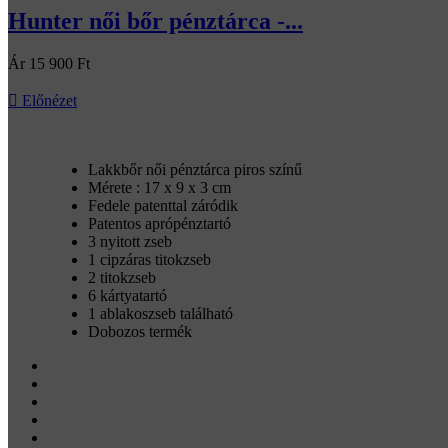
Hunter női bőr pénztárca -...
Ár
15 900 Ft

Előnézet
Lakkbőr női pénztárca piros színű
Mérete : 17 x 9 x 3 cm
Fedele patenttal záródik
Patentos aprópénztartó
3 nyitott zseb
1 cipzáras titokzseb
2 titokzseb
6 kártyatartó
1 ablakoszseb található
Dobozos termék