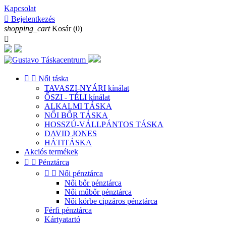
Kapcsolat

Bejelentkezés
shopping_cart
Kosár
(0)



Női táska
TAVASZI-NYÁRI kínálat
ŐSZI - TÉLI kínálat
ALKALMI TÁSKA
NŐI BŐR TÁSKA
HOSSZÚ-VÁLLPÁNTOS TÁSKA
DAVID JONES
HÁTITÁSKA
Akciós termékek


Pénztárca


Női pénztárca
Női bőr pénztárca
Női műbőr pénztárca
Női körbe cipzáros pénztárca
Férfi pénztárca
Kártyatartó