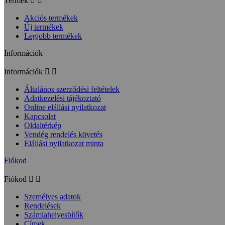
Termék


Akciós termékek
Új termékek
Legjobb termékek
Információk
Információk


Általános szerződési feltételek
Adatkezelési tájékoztató
Online elállási nyilatkozat
Kapcsolat
Oldaltérkép
Vendég rendelés követés
Elállási nyilatkozat minta
Fiókod
Fiókod


Személyes adatok
Rendelések
Számlahelyesbítők
Címek