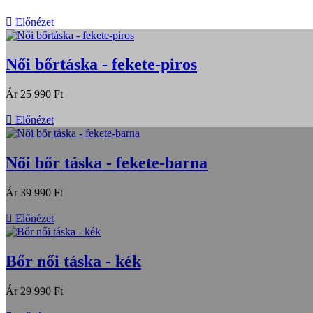

Előnézet
Női bőrtáska - fekete-piros
Ár
25 990 Ft

Előnézet
Női bőr táska - fekete-barna
Ár
39 990 Ft

Előnézet
Bőr női táska - kék
Ár
29 990 Ft