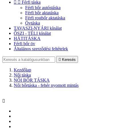


Férfi táska
Férfi bőr autóstáska
Férfi bőr aktatáska
Férfi rostbőr aktatáska
Övtáska
TAVASZI-NYÁRI kínálat
ŐSZI - TÉLI kínálat
HÁTITÁSKA
Férfi bőr öv
Általános szerződési feltételek

Keresés
Kezdőlap
Női táska
NŐI BŐR TÁSKA
Női bőrtáska - fehér nyomott mintás
