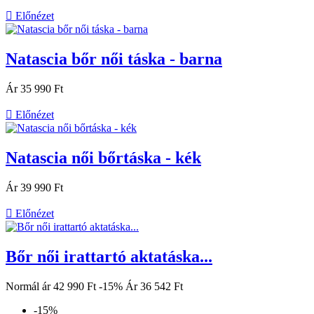

Előnézet
Natascia bőr női táska - barna
Ár
35 990 Ft

Előnézet
Natascia női bőrtáska - kék
Ár
39 990 Ft

Előnézet
Bőr női irattartó aktatáska...
Normál ár
42 990 Ft
-15%
Ár
36 542 Ft
-15%