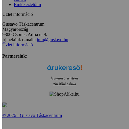
Emlékeztetőim
Üzlet információ
Gustavo Táskacentrum
Magyarország
9300 Csorna, Adria u. 9.
Írj nekünk e-mailt:
info@gustavo.hu
Üzlet információ
Partnereink:
Árukereső, a hiteles
vásárlási kalauz
© 2026 - Gustavo Táskacentrum