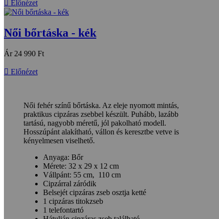

Előnézet
Női bőrtáska - kék
Ár
24 990 Ft

Előnézet
Női fehér színű bőrtáska. Az eleje nyomott mintás,
praktikus cipzáras zsebbel készült. Puhább, lazább
tartású, nagyobb méretű, jól pakolható modell.
Hosszúpánt alakítható, vállon és keresztbe vetve is
kényelmesen viselhető.
Anyaga: Bőr
Mérete: 32 x 29 x 12 cm
Vállpánt: 55 cm, 110 cm
Cipzárral záródik
Belsejét cipzáras zseb osztja ketté
1 cipzáras titokzseb
1 telefontartó
Hátulján cipzáras zseb található