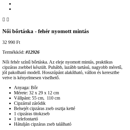


Női bőrtáska - fehér nyomott mintás
32 990 Ft
Termékkód:
#12926
Női fehér színű bőrtáska. Az eleje nyomott mintás, praktikus
cipzáras zsebbel készült. Puhább, lazább tartású, nagyobb méretű,
jól pakolható modell. Hosszúpánt alakítható, vállon és keresztbe
vetve is kényelmesen viselhető.
Anyaga: Bőr
Mérete: 32 x 29 x 12 cm
Vállpánt: 55 cm, 110 cm
Cipzárral záródik
Belsejét cipzáras zseb osztja ketté
1 cipzáras titokzseb
1 telefontartó
Hátulján cipzáras zseb található