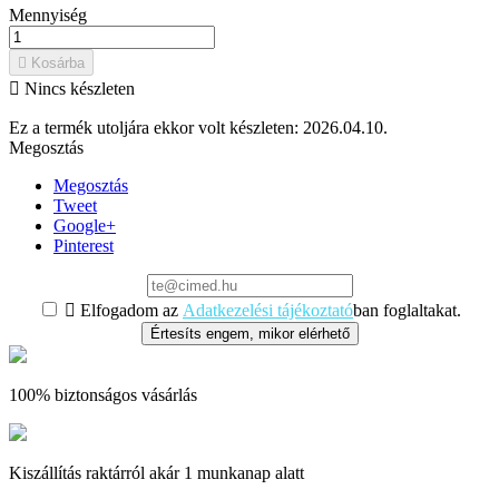
Mennyiség

Kosárba

Nincs készleten
Ez a termék utoljára ekkor volt készleten:
2026.04.10.
Megosztás
Megosztás
Tweet
Google+
Pinterest

Elfogadom az
Adatkezelési tájékoztató
ban foglaltakat.
Értesíts engem, mikor elérhető
100% biztonságos vásárlás
Kiszállítás raktárról akár 1 munkanap alatt