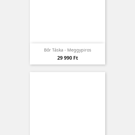
Bőr Táska - Meggypiros
Ár
29 990 Ft