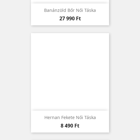
Banánzöld Bőr Női Táska
Ár
27 990 Ft
Hernan Fekete Női Táska
Ár
8 490 Ft