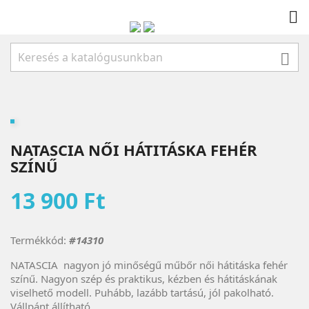


NATASCIA NŐI HÁTITÁSKA FEHÉR
SZÍNŰ
13 900 Ft
Termékkód:
#14310
NATASCIA nagyon jó minőségű műbőr női hátitáska fehér
színű. Nagyon szép és praktikus, kézben és hátitáskának
viselhető modell. Puhább, lazább tartású, jól pakolható.
Vállpánt állítható.