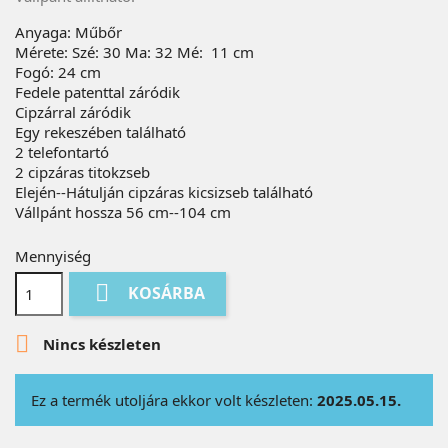
Anyaga: Műbőr
Mérete: Szé: 30 Ma: 32 Mé: 11 cm
Fogó: 24 cm
Fedele patenttal záródik
Cipzárral záródik
Egy rekeszében található
2 telefontartó
2 cipzáras titokzseb
Elején--Hátulján cipzáras kicsizseb található
Vállpánt hossza 56 cm--104 cm
Mennyiség

KOSÁRBA

Nincs készleten
Ez a termék utoljára ekkor volt készleten:
2025.05.15.