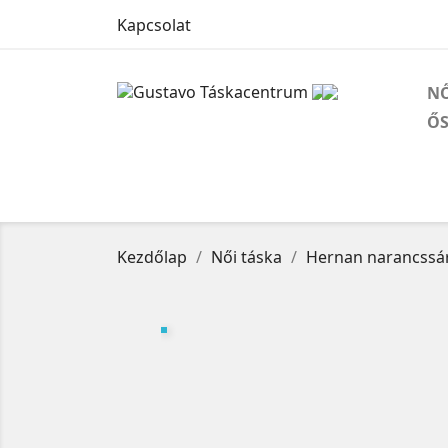
Kapcsolat
NŐ
ŐS
Kezdőlap
Női táska
Hernan narancssár