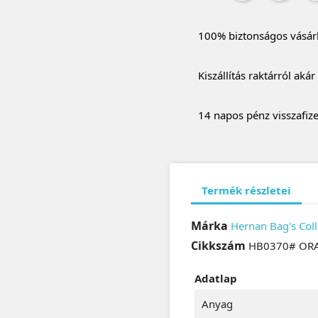
100% biztonságos vásár
Kiszállítás raktárról aká
14 napos pénz visszafize
Termék részletei
Márka
Hernan Bag's Coll
Cikkszám
HB0370# OR
Adatlap
Anyag