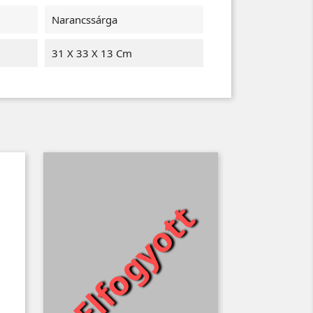
Narancssárga
31 X 33 X 13 Cm
Elfogyott