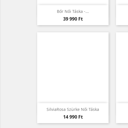

Előnézet
Bőr Női Táska -...
Ár
39 990 Ft

Előnézet
SilviaRosa Szürke Női Táska
Ár
14 990 Ft