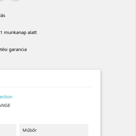
lás
r 1 munkanap alatt
tési garancia
ection
ANGE
Műbőr