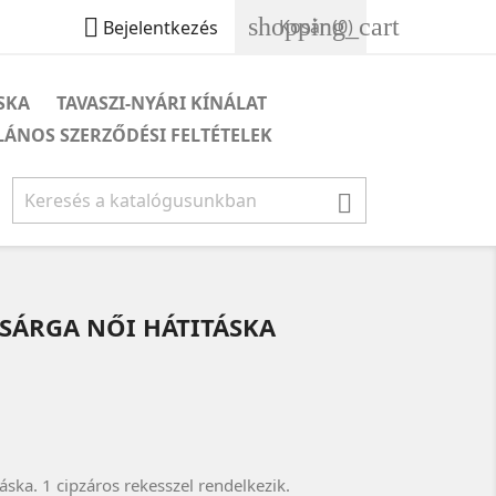
shopping_cart

Kosár
(0)
Bejelentkezés
ÁSKA
TAVASZI-NYÁRI KÍNÁLAT
LÁNOS SZERZŐDÉSI FELTÉTELEK

ÁRGA NŐI HÁTITÁSKA
ska. 1 cipzáros rekesszel rendelkezik.