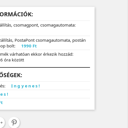
FORMÁCIÓK:
zállítás, csomagpont, csomagautomata:
zállítás, PostaPont csomagautomata, postán
op bolt:
1990 Ft
mék várhatóan ekkor érkezik hozzád:
16 óra között
TŐSÉGEK:
tés:
Ingyenes!
es!
Ft