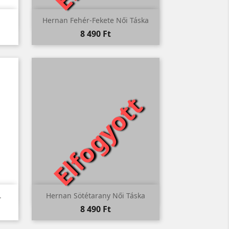

Előnézet
Hernan Fehér-Fekete Női Táska
Ár
8 490 Ft
Elfogyott

Előnézet
.
Hernan Sötétarany Női Táska
Ár
8 490 Ft