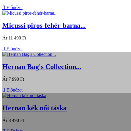

Előnézet
Micussi piros-fehér-barna...
Ár
11 490 Ft

Előnézet
Hernan Bag's Collection...
Ár
7 990 Ft

Előnézet
Hernan kék női táska
Ár
8 490 Ft