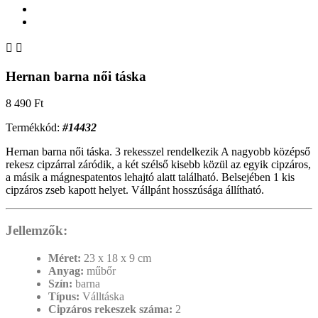


Hernan barna női táska
8 490 Ft
Termékkód:
#14432
Hernan barna női táska. 3 rekesszel rendelkezik A nagyobb középső
rekesz cipzárral záródik, a két szélső kisebb közül az egyik cipzáros,
a másik a mágnespatentos lehajtó alatt található. Belsejében 1 kis
cipzáros zseb kapott helyet. Vállpánt hosszúsága állítható.
Jellemzők:
Méret:
23 x 18 x 9 cm
Anyag:
műbőr
Szín:
barna
Típus:
Válltáska
Cipzáros rekeszek száma:
2