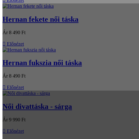

Előnézet
Hernan fekete női táska
Ár
8 490 Ft

Előnézet
Hernan fukszia női táska
Ár
8 490 Ft

Előnézet
Női divattáska - sárga
Ár
9 990 Ft

Előnézet