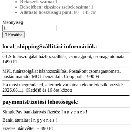
Rekeszek száma:
1
Belsejében: cipzáros zsebek száma:
1
Állítható hosszúságú pánt:
80 - 145 cm
Mennyiség

Kosárba
local_shipping
Szállítási információk:
GLS futárszolgálat házhozszállítás, csomagpont, csomagautomata:
1490 Ft
MPL futárszolgálat házhozszállítás, PostaPont csomagautomata,
postán maradó, MOL benzinkút, Coop bolt:
1990 Ft
Ha most megrendeled, a termék várhatóan ekkor érkezik hozzád:
2026.08.11. (Kedd)
8 és 16 óra között
payments
Fizetési lehetőségek:
SimplePay bankkártyás fizetés:
Ingyenes!
Banki átutalás:
Ingyenes!
Fizetés utánvéttel:
+ 490 Ft