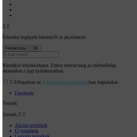


Értesülsz legújabb híreinkről és akcióinkról
Bármikor leiratkozhatsz. Ehhez keresd meg az elérhetőségi
adatainkat a jogi nyilatkozatban.

Elfogadom az
Adatkezelési tájékoztató
ban foglaltakat.
Facebook
Termék
Termék


Akciós termékek
Új termékek
Legjobb termékek