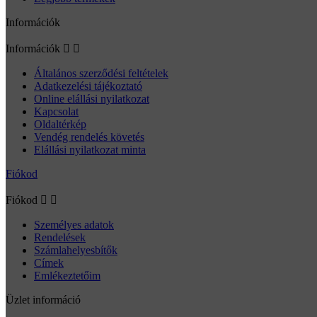
Információk
Információk


Általános szerződési feltételek
Adatkezelési tájékoztató
Online elállási nyilatkozat
Kapcsolat
Oldaltérkép
Vendég rendelés követés
Elállási nyilatkozat minta
Fiókod
Fiókod


Személyes adatok
Rendelések
Számlahelyesbítők
Címek
Emlékeztetőim
Üzlet információ