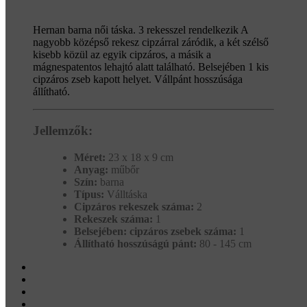
Hernan barna női táska. 3 rekesszel rendelkezik A
nagyobb középső rekesz cipzárral záródik, a két szélső
kisebb közül az egyik cipzáros, a másik a
mágnespatentos lehajtó alatt található. Belsejében 1 kis
cipzáros zseb kapott helyet. Vállpánt hosszúsága
állítható.
Jellemzők:
Méret:
23 x 18 x 9 cm
Anyag:
műbőr
Szín:
barna
Típus:
Válltáska
Cipzáros rekeszek száma:
2
Rekeszek száma:
1
Belsejében: cipzáros zsebek száma:
1
Állítható hosszúságú pánt:
80 - 145 cm