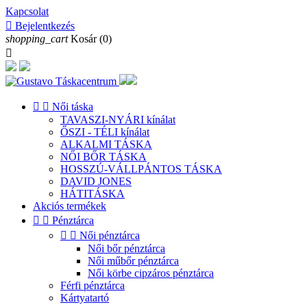
Kapcsolat

Bejelentkezés
shopping_cart
Kosár
(0)



Női táska
TAVASZI-NYÁRI kínálat
ŐSZI - TÉLI kínálat
ALKALMI TÁSKA
NŐI BŐR TÁSKA
HOSSZÚ-VÁLLPÁNTOS TÁSKA
DAVID JONES
HÁTITÁSKA
Akciós termékek


Pénztárca


Női pénztárca
Női bőr pénztárca
Női műbőr pénztárca
Női körbe cipzáros pénztárca
Férfi pénztárca
Kártyatartó