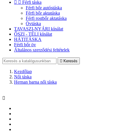


Férfi táska
Férfi bőr autóstáska
Férfi bőr aktatáska
Férfi rostbőr aktatáska
Övtáska
TAVASZI-NYÁRI kínálat
ŐSZI - TÉLI kínálat
HÁTITÁSKA
Férfi bőr öv
Általános szerződési feltételek

Keresés
Kezdőlap
Női táska
Hernan barna női táska
