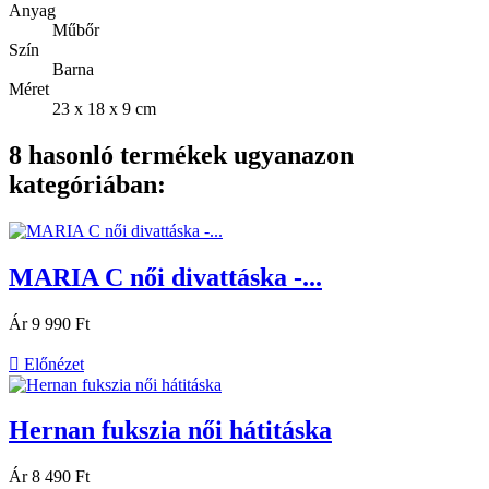
Anyag
Műbőr
Szín
Barna
Méret
23 x 18 x 9 cm
8 hasonló termékek ugyanazon
kategóriában:
MARIA C női divattáska -...
Ár
9 990 Ft

Előnézet
Hernan fukszia női hátitáska
Ár
8 490 Ft