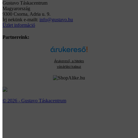
Gustavo Táskacentrum
Magyarország
9300 Csorna, Adria u. 9.
Írj nekünk e-mailt:
info@gustavo.hu
Üzlet információ
Partnereink:
Árukereső, a hiteles
vásárlási kalauz
© 2026 - Gustavo Táskacentrum