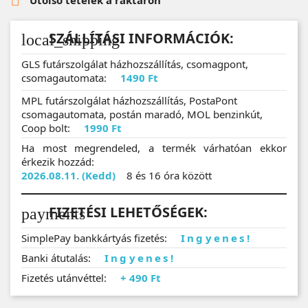

Utolsó tételek a raktáron
SZÁLLÍTÁSI INFORMÁCIÓK:
local_shipping
GLS futárszolgálat házhozszállítás, csomagpont,
csomagautomata:
1490 Ft
MPL futárszolgálat házhozszállítás, PostaPont
csomagautomata, postán maradó, MOL benzinkút,
Coop bolt:
1990 Ft
Ha most megrendeled, a termék várhatóan ekkor
érkezik hozzád:
2026.08.11. (Kedd)
8 és 16 óra között
FIZETÉSI LEHETŐSÉGEK:
payments
SimplePay bankkártyás fizetés:
Ingyenes!
Banki átutalás:
Ingyenes!
Fizetés utánvéttel:
+ 490 Ft