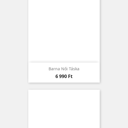
Barna Női Táska
Ár
6 990 Ft