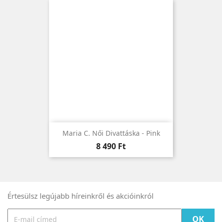
Maria C. Női Divattáska - Pink
Ár
8 490 Ft
Értesülsz legújabb híreinkről és akcióinkról