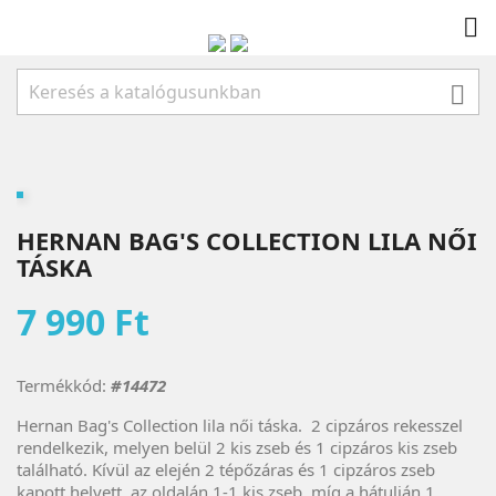


HERNAN BAG'S COLLECTION LILA NŐI
TÁSKA
7 990 Ft
Termékkód:
#14472
Hernan Bag's Collection lila női táska.
2 cipzáros rekesszel
rendelkezik, melyen belül 2 kis zseb és 1 cipzáros kis zseb
található. Kívül az elején 2 tépőzáras és 1 cipzáros zseb
kapott helyett, az oldalán 1-1 kis zseb, míg a hátulján 1