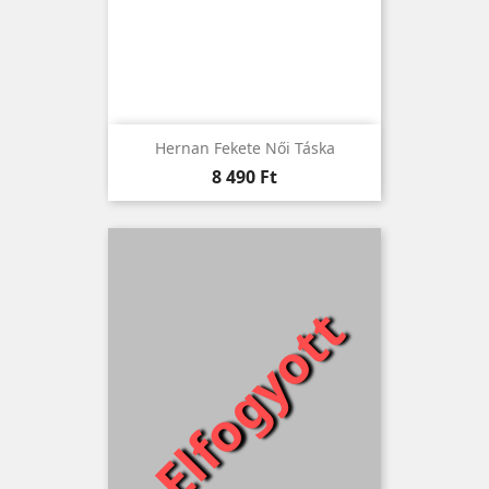
Hernan Fekete Női Táska
Ár
8 490 Ft
Elfogyott