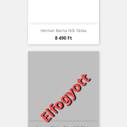
Hernan Barna Női Táska
Ár
8 490 Ft
Elfogyott