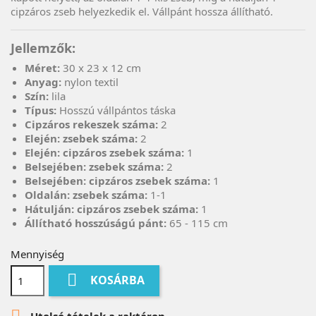
cipzáros zseb helyezkedik el. Vállpánt hossza állítható.
Jellemzők:
Méret:
30 x 23 x 12 cm
Anyag:
nylon textil
Szín:
lila
Típus:
Hosszú vállpántos táska
Cipzáros rekeszek száma:
2
Elején: zsebek száma:
2
Elején: cipzáros zsebek száma:
1
Belsejében: zsebek száma:
2
Belsejében: cipzáros zsebek száma:
1
Oldalán: zsebek száma:
1-1
Hátulján: cipzáros zsebek száma:
1
Állítható hosszúságú pánt:
65 - 115 cm
Mennyiség

KOSÁRBA