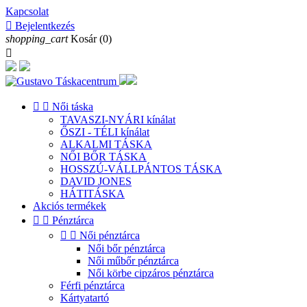
Kapcsolat

Bejelentkezés
shopping_cart
Kosár
(0)



Női táska
TAVASZI-NYÁRI kínálat
ŐSZI - TÉLI kínálat
ALKALMI TÁSKA
NŐI BŐR TÁSKA
HOSSZÚ-VÁLLPÁNTOS TÁSKA
DAVID JONES
HÁTITÁSKA
Akciós termékek


Pénztárca


Női pénztárca
Női bőr pénztárca
Női műbőr pénztárca
Női körbe cipzáros pénztárca
Férfi pénztárca
Kártyatartó