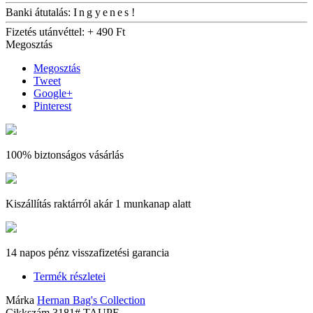
Banki átutalás:
Ingyenes!
Fizetés utánvéttel:
+ 490 Ft
Megosztás
Megosztás
Tweet
Google+
Pinterest
100% biztonságos vásárlás
Kiszállítás raktárról akár 1 munkanap alatt
14 napos pénz visszafizetési garancia
Termék részletei
Márka
Hernan Bag's Collection
Cikkszám
3181# TAUPE