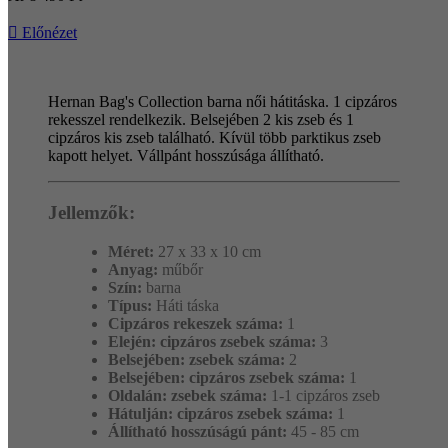

Előnézet
Hernan Bag's Collection barna női hátitáska. 1 cipzáros
rekesszel rendelkezik. Belsejében 2 kis zseb és 1
cipzáros kis zseb található. Kívül több parktikus zseb
kapott helyet. Vállpánt hosszúsága állítható.
Jellemzők:
Méret:
27 x 33 x 10 cm
Anyag:
műbőr
Szín:
barna
Típus:
Háti táska
Cipzáros rekeszek száma:
1
Elején: cipzáros zsebek száma:
3
Belsejében: zsebek száma:
2
Belsejében: cipzáros zsebek száma:
1
Oldalán: zsebek száma:
1-1 cipzáros zseb
Hátulján: cipzáros zsebek száma:
1
Állítható hosszúságú pánt:
45 - 85 cm