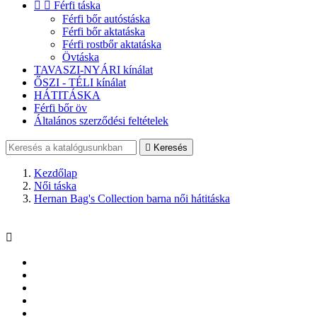


Férfi táska
Férfi bőr autóstáska
Férfi bőr aktatáska
Férfi rostbőr aktatáska
Övtáska
TAVASZI-NYÁRI kínálat
ŐSZI - TÉLI kínálat
HÁTITÁSKA
Férfi bőr öv
Általános szerződési feltételek

Keresés
Kezdőlap
Női táska
Hernan Bag's Collection barna női hátitáska
