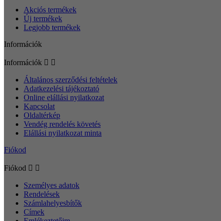
Akciós termékek
Új termékek
Legjobb termékek
Információk
Információk


Általános szerződési feltételek
Adatkezelési tájékoztató
Online elállási nyilatkozat
Kapcsolat
Oldaltérkép
Vendég rendelés követés
Elállási nyilatkozat minta
Fiókod
Fiókod


Személyes adatok
Rendelések
Számlahelyesbítők
Címek
Emlékeztetőim