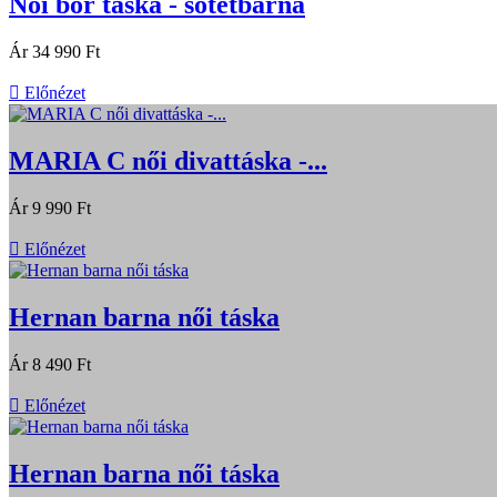
Női bőr táska - sötétbarna
Ár
34 990 Ft

Előnézet
MARIA C női divattáska -...
Ár
9 990 Ft

Előnézet
Hernan barna női táska
Ár
8 490 Ft

Előnézet
Hernan barna női táska