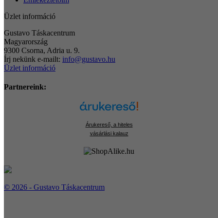
Üzlet információ
Gustavo Táskacentrum
Magyarország
9300 Csorna, Adria u. 9.
Írj nekünk e-mailt:
info@gustavo.hu
Üzlet információ
Partnereink:
Árukereső, a hiteles
vásárlási kalauz
© 2026 - Gustavo Táskacentrum