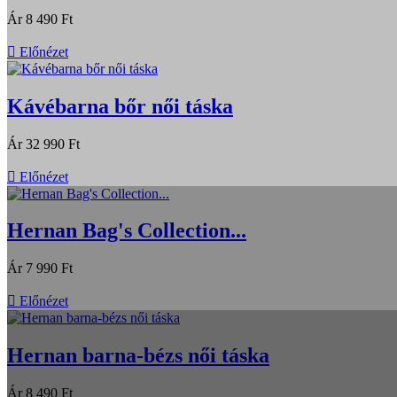
Ár
8 490 Ft

Előnézet
Kávébarna bőr női táska
Ár
32 990 Ft

Előnézet
Hernan Bag's Collection...
Ár
7 990 Ft

Előnézet
Hernan barna-bézs női táska
Ár
8 490 Ft