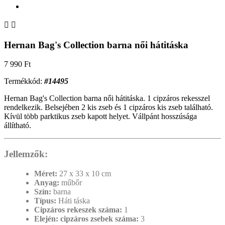


Hernan Bag's Collection barna női hátitáska
7 990 Ft
Termékkód:
#14495
Hernan Bag's Collection barna női hátitáska. 1 cipzáros rekesszel
rendelkezik. Belsejében 2 kis zseb és 1 cipzáros kis zseb található.
Kívül több parktikus zseb kapott helyet. Vállpánt hosszúsága
állítható.
Jellemzők:
Méret:
27 x 33 x 10 cm
Anyag:
műbőr
Szín:
barna
Típus:
Háti táska
Cipzáros rekeszek száma:
1
Elején: cipzáros zsebek száma:
3