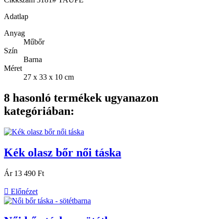
Adatlap
Anyag
Műbőr
Szín
Barna
Méret
27 x 33 x 10 cm
8 hasonló termékek ugyanazon
kategóriában:
Kék olasz bőr női táska
Ár
13 490 Ft

Előnézet