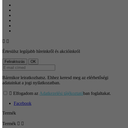


Értesülsz legújabb híreinkről és akcióinkról
Bármikor leiratkozhatsz. Ehhez keresd meg az elérhetőségi
adatainkat a jogi nyilatkozatban.

Elfogadom az
Adatkezelési tájékoztató
ban foglaltakat.
Facebook
Termék
Termék

