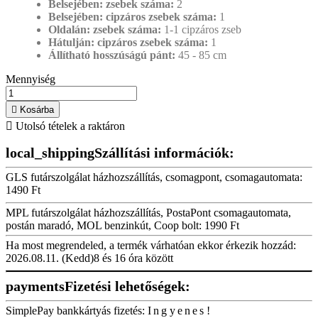
Belsejében: zsebek száma:
2
Belsejében: cipzáros zsebek száma:
1
Oldalán: zsebek száma:
1-1 cipzáros zseb
Hátulján: cipzáros zsebek száma:
1
Állítható hosszúságú pánt:
45 - 85 cm
Mennyiség

Kosárba

Utolsó tételek a raktáron
local_shipping
Szállítási információk:
GLS futárszolgálat házhozszállítás, csomagpont, csomagautomata:
1490 Ft
MPL futárszolgálat házhozszállítás, PostaPont csomagautomata,
postán maradó, MOL benzinkút, Coop bolt:
1990 Ft
Ha most megrendeled, a termék várhatóan ekkor érkezik hozzád:
2026.08.11. (Kedd)
8 és 16 óra között
payments
Fizetési lehetőségek:
SimplePay bankkártyás fizetés:
Ingyenes!