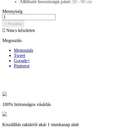
Állítható hosszúságú pánt:
50 - 90 cm
Mennyiség

Kosárba

Nincs készleten
Megosztás
Megosztás
Tweet
Google+
Pinterest
100% biztonságos vásárlás
Kiszállítás raktárról akár 1 munkanap alatt