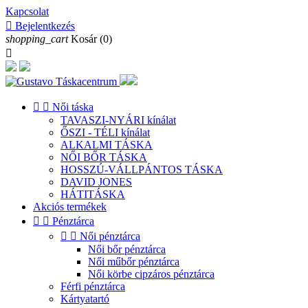
Kapcsolat

Bejelentkezés
shopping_cart
Kosár
(0)



Női táska
TAVASZI-NYÁRI kínálat
ŐSZI - TÉLI kínálat
ALKALMI TÁSKA
NŐI BŐR TÁSKA
HOSSZÚ-VÁLLPÁNTOS TÁSKA
DAVID JONES
HÁTITÁSKA
Akciós termékek


Pénztárca


Női pénztárca
Női bőr pénztárca
Női műbőr pénztárca
Női körbe cipzáros pénztárca
Férfi pénztárca
Kártyatartó