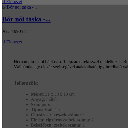

Előnézet
Bőr női táska -...
Ár
34 990 Ft

Előnézet
Hernan piros női hátitáska. 1 cipzáros rekesszel rendelkezik. Bel
Vállpántja egy cipzár segítségével átalakítható, így hordható vál
Jellemzők:
Méret:
31 x 33 x 13 cm
Anyag:
műbőr
Szín:
piros
Típus:
Háti táska
Cipzáros rekeszek száma:
1
Elején: cipzáros zsebek száma:
2
Belsejében: zsebek száma:
1