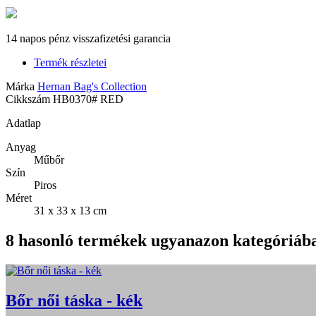
14 napos pénz visszafizetési garancia
Termék részletei
Márka
Hernan Bag's Collection
Cikkszám
HB0370# RED
Adatlap
Anyag
Műbőr
Szín
Piros
Méret
31 x 33 x 13 cm
8 hasonló termékek ugyanazon kategóriáb
Bőr női táska - kék