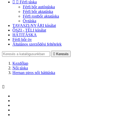


Férfi táska
Férfi bőr autóstáska
Férfi bőr aktatáska
Férfi rostbőr aktatáska
Övtáska
TAVASZI-NYÁRI kínálat
ŐSZI - TÉLI kínálat
HÁTITÁSKA
Férfi bőr öv
Általános szerződési feltételek

Keresés
Kezdőlap
Női táska
Hernan piros női hátitáska
