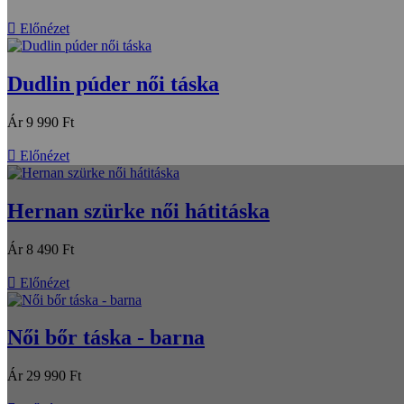

Előnézet
Dudlin púder női táska
Ár
9 990 Ft

Előnézet
Hernan szürke női hátitáska
Ár
8 490 Ft

Előnézet
Női bőr táska - barna
Ár
29 990 Ft