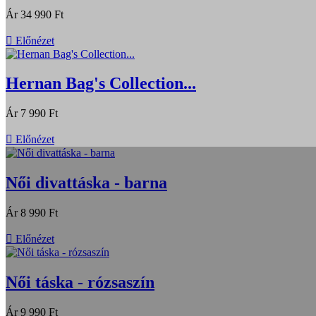
Ár
34 990 Ft

Előnézet
Hernan Bag's Collection...
Ár
7 990 Ft

Előnézet
Női divattáska - barna
Ár
8 990 Ft

Előnézet
Női táska - rózsaszín
Ár
9 990 Ft