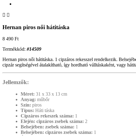


Hernan piros női hátitáska
8 490 Ft
Termékkód:
#14509
Hernan piros női hátitáska. 1 cipzáros rekesszel rendelkezik. Belsejébe
cipzár segítségével átalakítható, így hordható válltáskaként, vagy hátit
Jellemzők:
Méret:
31 x 33 x 13 cm
Anyag:
műbőr
Szín:
piros
Típus:
Háti táska
Cipzáros rekeszek száma:
1
Elején: cipzáros zsebek száma:
2
Belsejében: zsebek száma:
1
Belsejében: cipzáros zsebek száma:
1