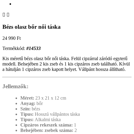


Bézs olasz bőr női táska
24 990 Ft
Termékkód:
#14533
Kis méretű bézs olasz bőr női táska. Felül cipzárral záródó egyterű
modell. Belsejében 2 kis zseb és 1 kis cipzáros zseb található. Kívül
a hátulján 1 cipzáros zseb kapott helyet. Vállpánt hossza állítható.
Jellemzők:
Méret:
23 x 21 x 12 cm
Anyag:
bőr
Szín:
bézs
Típus:
Hosszú vállpántos táska
Típus:
Alkalmi táska
Cipzáros rekeszek száma:
1
Belsejében: zsebek száma:
2