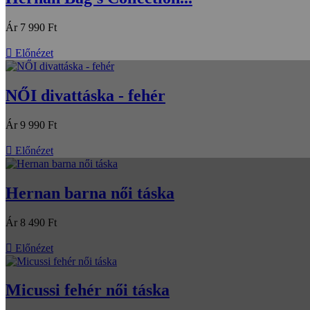
Ár
7 990 Ft

Előnézet
NŐI divattáska - fehér
Ár
9 990 Ft

Előnézet
Hernan barna női táska
Ár
8 490 Ft

Előnézet
Micussi fehér női táska