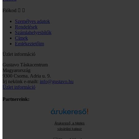
Fiókod


Személyes adatok
Rendelések
Számlahelyesbítők
Címek
Emlékeztetőim
Üzlet információ
Gustavo Táskacentrum
Magyarország
9300 Csorna, Adria u. 9.
Írj nekünk e-mailt:
info@gustavo.hu
Üzlet információ
Partnereink:
Árukereső, a hiteles
vásárlási kalauz