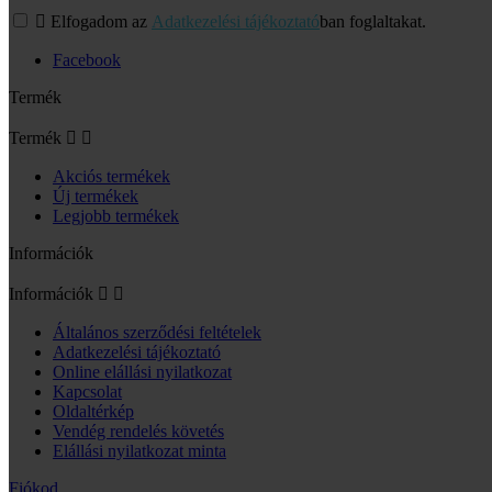

Elfogadom az
Adatkezelési tájékoztató
ban foglaltakat.
Facebook
Termék
Termék


Akciós termékek
Új termékek
Legjobb termékek
Információk
Információk


Általános szerződési feltételek
Adatkezelési tájékoztató
Online elállási nyilatkozat
Kapcsolat
Oldaltérkép
Vendég rendelés követés
Elállási nyilatkozat minta
Fiókod