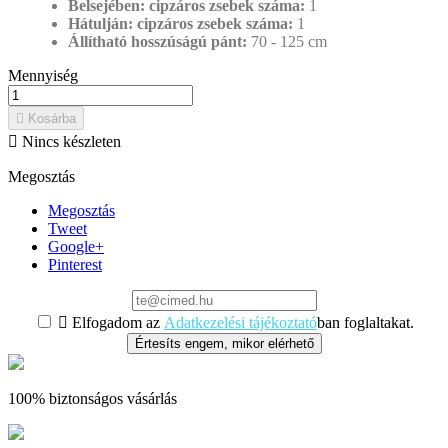
Belsejében: cipzáros zsebek száma:
1
Hátulján: cipzáros zsebek száma:
1
Állítható hosszúságú pánt:
70 - 125 cm
Mennyiség

Kosárba

Nincs készleten
Megosztás
Megosztás
Tweet
Google+
Pinterest

Elfogadom az
Adatkezelési tájékoztató
ban foglaltakat.
Értesíts engem, mikor elérhető
100% biztonságos vásárlás