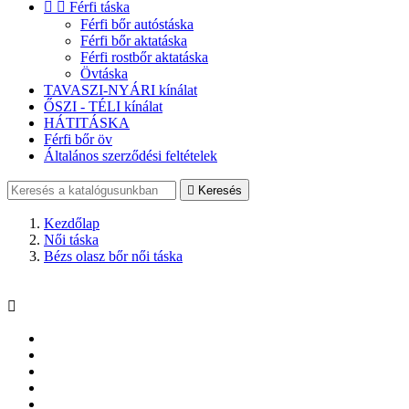


Férfi táska
Férfi bőr autóstáska
Férfi bőr aktatáska
Férfi rostbőr aktatáska
Övtáska
TAVASZI-NYÁRI kínálat
ŐSZI - TÉLI kínálat
HÁTITÁSKA
Férfi bőr öv
Általános szerződési feltételek

Keresés
Kezdőlap
Női táska
Bézs olasz bőr női táska
