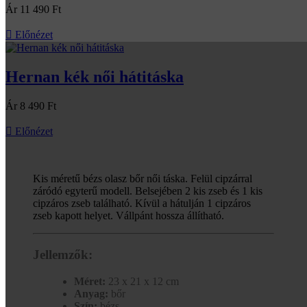
Ár
11 490 Ft

Előnézet
Hernan kék női hátitáska
Ár
8 490 Ft

Előnézet
Kis méretű bézs olasz bőr női táska. Felül cipzárral
záródó egyterű modell. Belsejében 2 kis zseb és 1 kis
cipzáros zseb található. Kívül a hátulján 1 cipzáros
zseb kapott helyet. Vállpánt hossza állítható.
Jellemzők:
Méret:
23 x 21 x 12 cm
Anyag:
bőr
Szín:
bézs