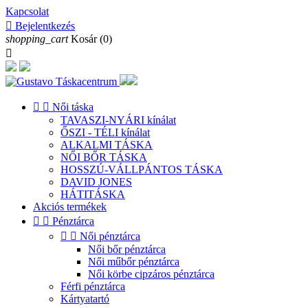
Kapcsolat

Bejelentkezés
shopping_cart
Kosár
(0)



Női táska
TAVASZI-NYÁRI kínálat
ŐSZI - TÉLI kínálat
ALKALMI TÁSKA
NŐI BŐR TÁSKA
HOSSZÚ-VÁLLPÁNTOS TÁSKA
DAVID JONES
HÁTITÁSKA
Akciós termékek


Pénztárca


Női pénztárca
Női bőr pénztárca
Női műbőr pénztárca
Női körbe cipzáros pénztárca
Férfi pénztárca
Kártyatartó