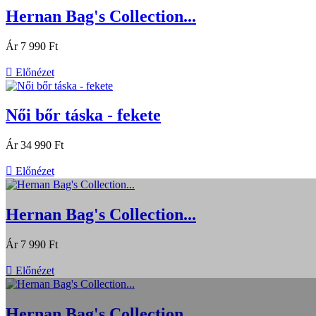
Hernan Bag's Collection...
Ár
7 990 Ft

Előnézet
Női bőr táska - fekete
Ár
34 990 Ft

Előnézet
Hernan Bag's Collection...
Ár
7 990 Ft

Előnézet
Hernan Bag's Collection...