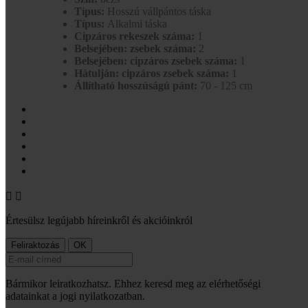
Típus:
Hosszú vállpántos táska
Típus:
Alkalmi táska
Cipzáros rekeszek száma:
1
Belsejében: zsebek száma:
2
Belsejében: cipzáros zsebek száma:
1
Hátulján: cipzáros zsebek száma:
1
Állítható hosszúságú pánt:
70 - 125 cm


Értesülsz legújabb híreinkről és akcióinkról
Bármikor leiratkozhatsz. Ehhez keresd meg az elérhetőségi
adatainkat a jogi nyilatkozatban.