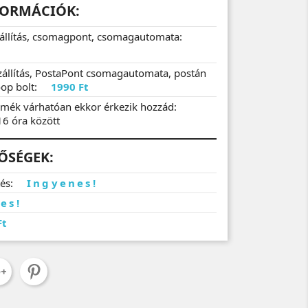
FORMÁCIÓK:
zállítás, csomagpont, csomagautomata:
zállítás, PostaPont csomagautomata, postán
op bolt:
1990 Ft
mék várhatóan ekkor érkezik hozzád:
16 óra között
TŐSÉGEK:
tés:
Ingyenes!
es!
Ft