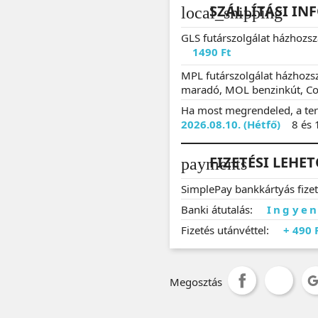
SZÁLLÍTÁSI IN
local_shipping
GLS futárszolgálat házhozs
1490 Ft
MPL futárszolgálat házhozs
maradó, MOL benzinkút, Co
Ha most megrendeled, a ter
2026.08.10. (Hétfő)
8 és 
FIZETÉSI LEHE
payments
SimplePay bankkártyás fize
Banki átutalás:
Ingyen
Fizetés utánvéttel:
+ 490 
Megosztás