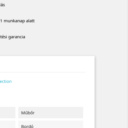
lás
r 1 munkanap alatt
tési garancia
ection
D
Műbőr
Bordó