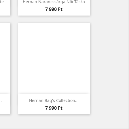

Előnézet
te
Hernan Narancssárga Női Táska
Ár
7 990 Ft

Előnézet
.
Hernan Bag's Collection...
Ár
7 990 Ft