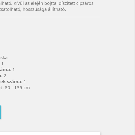
lható. Kívül az elején bojttal díszített cipzáros
csatolható, hosszúsága állítható.
áska
:
1
száma:
1
a:
2
bek száma:
1
nt:
80 - 135 cm