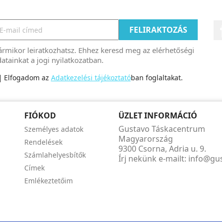
rmikor leiratkozhatsz. Ehhez keresd meg az elérhetőségi
atainkat a jogi nyilatkozatban.
Elfogadom az
Adatkezelési tájékoztató
ban foglaltakat.
FIÓKOD
ÜZLET INFORMÁCIÓ
Gustavo Táskacentrum
Személyes adatok
Magyarország
Rendelések
9300 Csorna, Adria u. 9.
Számlahelyesbítők
Írj nekünk e-mailt:
info@gu
Címek
Emlékeztetőim