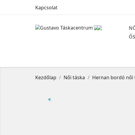
Kapcsolat
NŐ
ŐS
Kezdőlap
Női táska
Hernan bordó női 