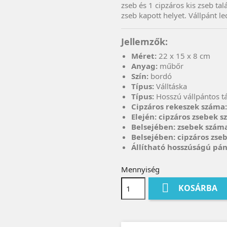
zseb és 1 cipzáros kis zseb talá
zseb kapott helyet. Vállpánt le
Jellemzők:
Méret:
22 x 15 x 8 cm
Anyag:
műbőr
Szín:
bordó
Típus:
Válltáska
Típus:
Hosszú vállpántos t
Cipzáros rekeszek száma
Elején: cipzáros zsebek 
Belsejében: zsebek szám
Belsejében: cipzáros zse
Állítható hosszúságú pá
Mennyiség

KOSÁRBA