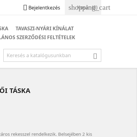
shopping_cart

Kosár
(0)
Bejelentkezés
ÁSKA
TAVASZI-NYÁRI KÍNÁLAT
LÁNOS SZERZŐDÉSI FELTÉTELEK

ŐI TÁSKA
áros rekesszel rendelkezik. Belsejében 2 kis