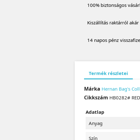
100% biztonságos vásár
Kiszállítás raktárról aká
14 napos pénz visszafize
Termék részletei
Márka
Hernan Bag's Coll
Cikkszám
HB0282# RE
Adatlap
Anyag
Szín