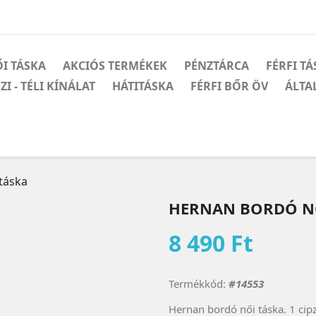
I TÁSKA
AKCIÓS TERMÉKEK
PÉNZTÁRCA
FÉRFI T
ZI - TÉLI KÍNÁLAT
HÁTITÁSKA
FÉRFI BŐR ÖV
ÁLTA
táska
HERNAN BORDÓ N
8 490 Ft
Termékkód:
#14553
Hernan bordó női táska. 1 cipz