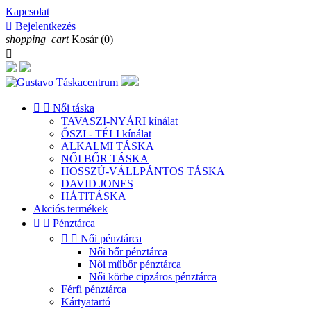
Kapcsolat

Bejelentkezés
shopping_cart
Kosár
(0)



Női táska
TAVASZI-NYÁRI kínálat
ŐSZI - TÉLI kínálat
ALKALMI TÁSKA
NŐI BŐR TÁSKA
HOSSZÚ-VÁLLPÁNTOS TÁSKA
DAVID JONES
HÁTITÁSKA
Akciós termékek


Pénztárca


Női pénztárca
Női bőr pénztárca
Női műbőr pénztárca
Női körbe cipzáros pénztárca
Férfi pénztárca
Kártyatartó