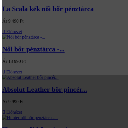
La Scala kék női bőr pénztárca
Ár
9 490 Ft

Előnézet
Női bőr pénztárca -...
Ár
13 990 Ft

Előnézet
Absolut Leather bőr pincér...
Ár
9 990 Ft

Előnézet