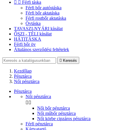


Férfi táska
Férfi bőr autóstáska
Férfi bőr aktatáska
Férfi rostbőr aktatáska
Övtáska
TAVASZI-NYÁRI kínálat
ŐSZI - TÉLI kínálat
HÁTITÁSKA
Férfi bőr öv
Általános szerződési feltételek

Keresés
Kezdőlap
Pénztárca
Női pénztárca
Pénztárca
Női pénztárca


Női bőr pénztárca
Női műbőr pénztárca
Női körbe cipzáros pénztárca
Férfi pénztárca
Kártyatartó