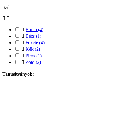
Szín



Barna
(4)

Bézs
(1)

Fekete
(4)

Kék
(2)

Piros
(1)

Zöld
(2)
Tanúsítványok: