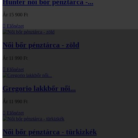
Hunter női bőr pénztárca -...
Ár
15 900 Ft

Előnézet
Női bőr pénztárca - zöld
Ár
11 990 Ft

Előnézet
Gregorio lakkbőr női...
Ár
11 990 Ft

Előnézet
Női bőr pénztárca - türkizkék