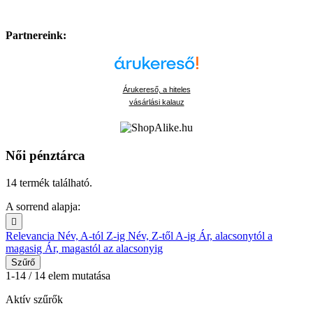
Partnereink:
Árukereső, a hiteles
vásárlási kalauz
Női pénztárca
14 termék található.
A sorrend alapja:

Relevancia
Név, A-tól Z-ig
Név, Z-től A-ig
Ár, alacsonytól a
magasig
Ár, magastól az alacsonyig
Szűrő
1-14 / 14 elem mutatása
Aktív szűrők