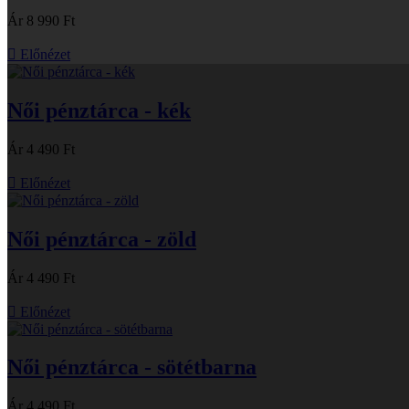
Ár
8 990 Ft

Előnézet
Női pénztárca - kék
Ár
4 490 Ft

Előnézet
Női pénztárca - zöld
Ár
4 490 Ft

Előnézet
Női pénztárca - sötétbarna
Ár
4 490 Ft