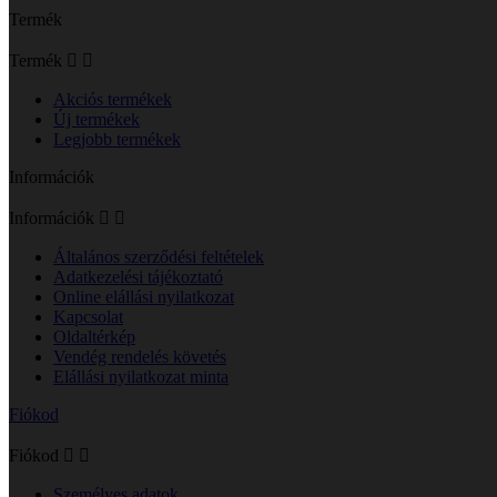
Termék
Termék


Akciós termékek
Új termékek
Legjobb termékek
Információk
Információk


Általános szerződési feltételek
Adatkezelési tájékoztató
Online elállási nyilatkozat
Kapcsolat
Oldaltérkép
Vendég rendelés követés
Elállási nyilatkozat minta
Fiókod
Fiókod


Személyes adatok