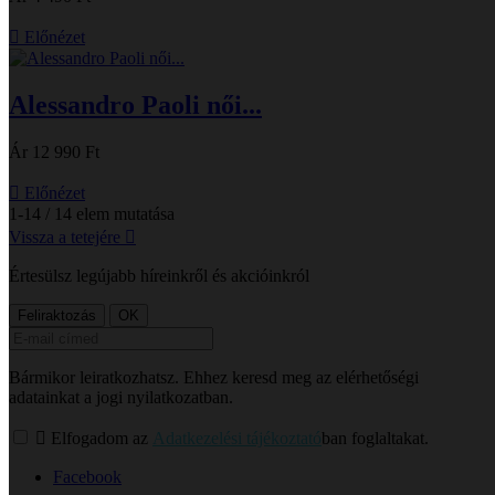

Előnézet
Alessandro Paoli női...
Ár
12 990 Ft

Előnézet
1-14 / 14 elem mutatása
Vissza a tetejére

Értesülsz legújabb híreinkről és akcióinkról
Bármikor leiratkozhatsz. Ehhez keresd meg az elérhetőségi
adatainkat a jogi nyilatkozatban.

Elfogadom az
Adatkezelési tájékoztató
ban foglaltakat.
Facebook