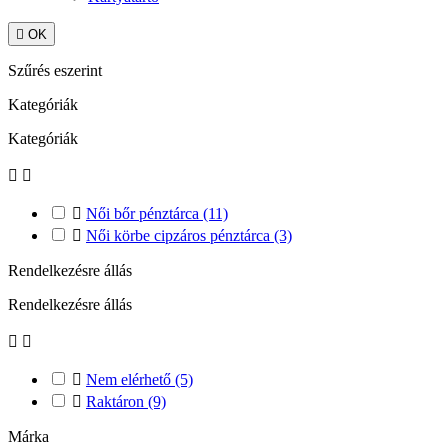

OK
Szűrés eszerint
Kategóriák
Kategóriák



Női bőr pénztárca
(11)

Női körbe cipzáros pénztárca
(3)
Rendelkezésre állás
Rendelkezésre állás



Nem elérhető
(5)

Raktáron
(9)
Márka