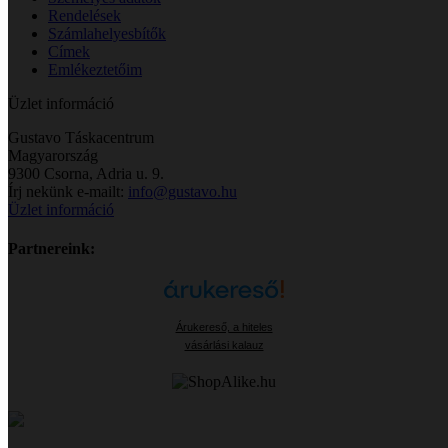
Rendelések
Számlahelyesbítők
Címek
Emlékeztetőim
Üzlet információ
Gustavo Táskacentrum
Magyarország
9300 Csorna, Adria u. 9.
Írj nekünk e-mailt:
info@gustavo.hu
Üzlet információ
Partnereink:
Árukereső, a hiteles
vásárlási kalauz