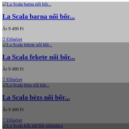
La Scala barna női bőr...
Ár
9 490 Ft

Előnézet
La Scala fekete női bőr...
Ár
9 490 Ft

Előnézet
La Scala bézs női bőr...
Ár
9 490 Ft

Előnézet