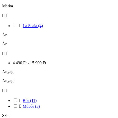
Márka



La Scala
(4)
Ár
Ár


4 490 Ft - 15 900 Ft
Anyag
Anyag



Bőr
(11)

Műbőr
(3)
Szín