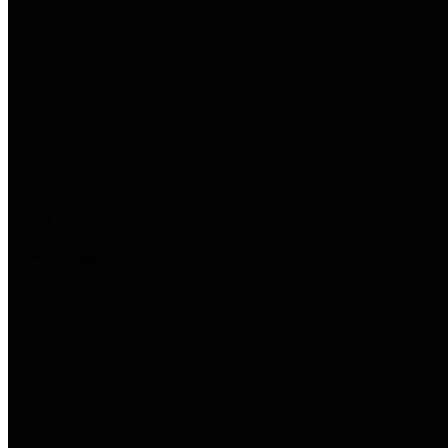
Következő

Vissza a tetejére

Értesülsz legújabb híreinkről és akcióinkról
Bármikor leiratkozhatsz. Ehhez keresd meg az elérhetőségi
adatainkat a jogi nyilatkozatban.

Elfogadom az
Adatkezelési tájékoztató
ban foglaltakat.
Facebook
Termék
Termék


Akciós termékek
Új termékek
Legjobb termékek
Információk