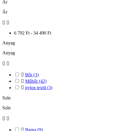
Ár
Ár


6 792 Ft - 34 490 Ft
Anyag
Anyag



Bőr
(3)

Műbőr
(42)

nylon textil
(3)
Szín
Szín



Barna
(9)