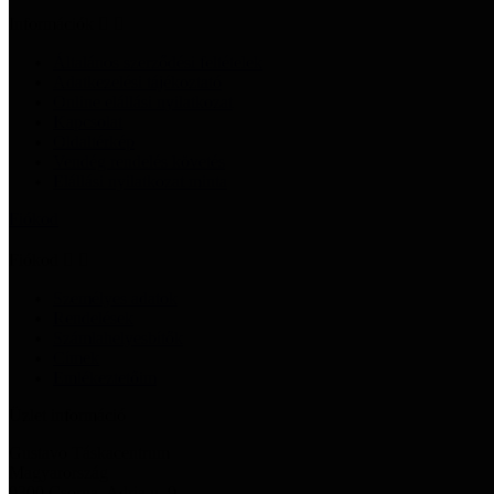
Információk


Általános szerződési feltételek
Adatkezelési tájékoztató
Online elállási nyilatkozat
Kapcsolat
Oldaltérkép
Vendég rendelés követés
Elállási nyilatkozat minta
Fiókod
Fiókod


Személyes adatok
Rendelések
Számlahelyesbítők
Címek
Emlékeztetőim
Üzlet információ
Gustavo Táskacentrum
Magyarország
9300 Csorna, Adria u. 9.