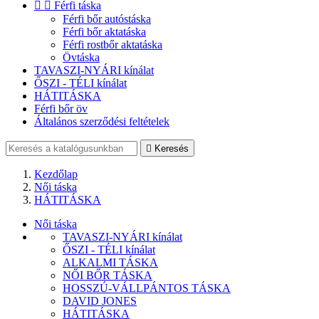


Férfi táska
Férfi bőr autóstáska
Férfi bőr aktatáska
Férfi rostbőr aktatáska
Övtáska
TAVASZI-NYÁRI kínálat
ŐSZI - TÉLI kínálat
HÁTITÁSKA
Férfi bőr öv
Általános szerződési feltételek

Keresés
Kezdőlap
Női táska
HÁTITÁSKA
Női táska
TAVASZI-NYÁRI kínálat
ŐSZI - TÉLI kínálat
ALKALMI TÁSKA
NŐI BŐR TÁSKA
HOSSZÚ-VÁLLPÁNTOS TÁSKA
DAVID JONES
HÁTITÁSKA