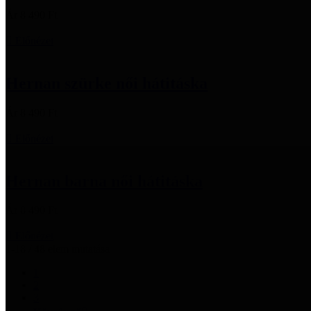
Ár
8 490 Ft

Előnézet
Hernan szürke női hátitáska
Ár
8 490 Ft

Előnézet
Hernan barna női hátitáska
Ár
8 490 Ft

Előnézet
1-18 / 48 elem mutatása
1
2
3