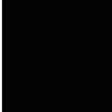
Írj nekünk e-mailt:
info@gustavo.hu
Üzlet információ
Partnereink:
Árukereső, a hiteles
vásárlási kalauz
© 2026 - Gustavo Táskacentrum