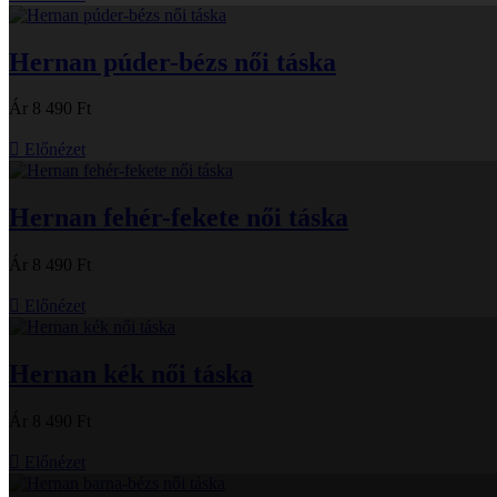
Hernan púder-bézs női táska
Ár
8 490 Ft

Előnézet
Hernan fehér-fekete női táska
Ár
8 490 Ft

Előnézet
Hernan kék női táska
Ár
8 490 Ft

Előnézet