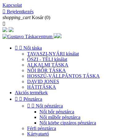
Kapcsolat

Bejelentkezés
shopping_cart
Kosár
(0)



Női táska
TAVASZI-NYÁRI kínálat
ŐSZI - TÉLI kínálat
ALKALMI TÁSKA
NŐI BŐR TÁSKA
HOSSZÚ-VÁLLPÁNTOS TÁSKA
DAVID JONES
HÁTITÁSKA
Akciós termékek


Pénztárca


Női pénztárca
Női bőr pénztárca
Női műbőr pénztárca
Női körbe cipzáros pénztárca
Férfi pénztárca
Kártyatartó