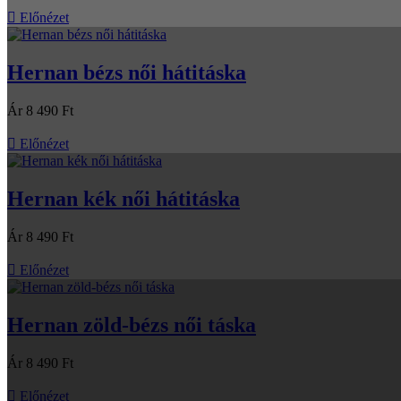

Előnézet
Hernan bézs női hátitáska
Ár
8 490 Ft

Előnézet
Hernan kék női hátitáska
Ár
8 490 Ft

Előnézet
Hernan zöld-bézs női táska
Ár
8 490 Ft

Előnézet