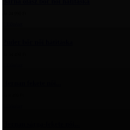
Barna olasz bőr női hátitáska
Ár
24 990 Ft

Előnézet
Púder bőr női hátitáska
Ár
34 490 Ft

Előnézet
Hernan fekete női...
Ár
8 490 Ft

Előnézet
Hernan sárga-fekete női...