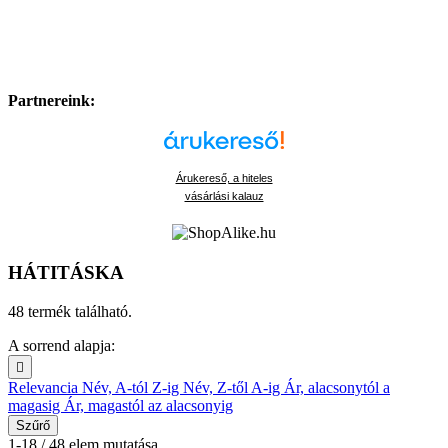
Partnereink:
Árukereső, a hiteles
vásárlási kalauz
HÁTITÁSKA
48 termék található.
A sorrend alapja:

Relevancia
Név, A-tól Z-ig
Név, Z-től A-ig
Ár, alacsonytól a
magasig
Ár, magastól az alacsonyig
Szűrő
1-18 / 48 elem mutatása