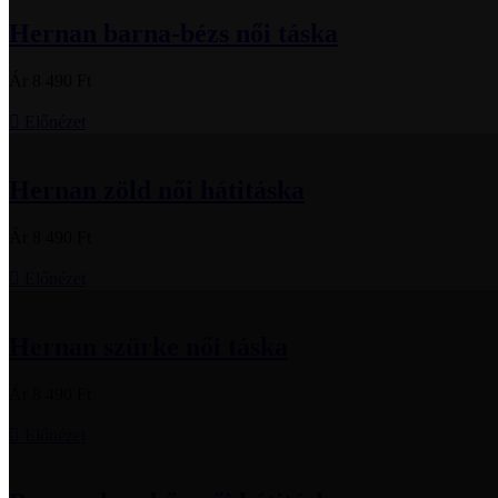
Hernan barna-bézs női táska
Ár
8 490 Ft

Előnézet
Hernan zöld női hátitáska
Ár
8 490 Ft

Előnézet
Hernan szürke női táska
Ár
8 490 Ft

Előnézet