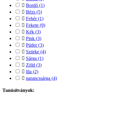

Bordó
(1)

Bézs
(5)

Fehér
(1)

Fekete
(9)

Kék
(3)

Pink
(3)

Púder
(3)

Szürke
(4)

Sárga
(1)

Zöld
(3)

lila
(2)

narancssárga
(4)
Tanúsítványok: