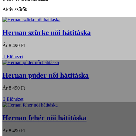
Aktív szűrők
Hernan szürke női hátitáska
Ár
8 490 Ft

Előnézet
Hernan púder női hátitáska
Ár
8 490 Ft

Előnézet
Hernan fehér női hátitáska
Ár
8 490 Ft