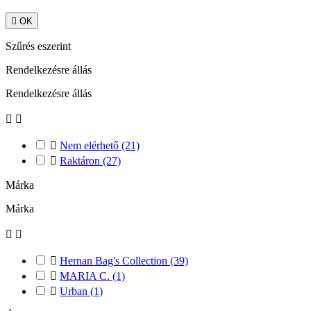

OK
Szűrés eszerint
Rendelkezésre állás
Rendelkezésre állás



Nem elérhető
(21)

Raktáron
(27)
Márka
Márka



Hernan Bag's Collection
(39)

MARIA C.
(1)

Urban
(1)