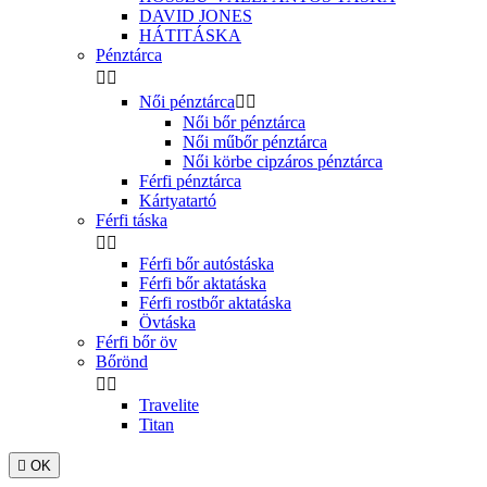
DAVID JONES
HÁTITÁSKA
Pénztárca


Női pénztárca


Női bőr pénztárca
Női műbőr pénztárca
Női körbe cipzáros pénztárca
Férfi pénztárca
Kártyatartó
Férfi táska


Férfi bőr autóstáska
Férfi bőr aktatáska
Férfi rostbőr aktatáska
Övtáska
Férfi bőr öv
Bőrönd


Travelite
Titan

OK