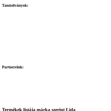
Tanúsítványok:
Partnereink:
Termékek listája márka szerint Lida