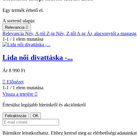
Egy termék érhető el.
A sorrend alapja:
Relevancia

Relevancia
Név, A-tól Z-ig
Név, Z-től A-ig
Ár, alacsonytól a magasi
1-1 / 1 elem mutatása
Lida női divattáska -...
Ár
8 990 Ft

Előnézet
1-1 / 1 elem mutatása
Vissza a tetejére

Értesülsz legújabb híreinkről és akcióinkról
Bármikor leiratkozhatsz. Ehhez keresd meg az elérhetőségi adatainkat 