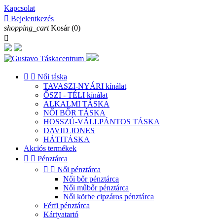
Kapcsolat

Bejelentkezés
shopping_cart
Kosár
(0)



Női táska
TAVASZI-NYÁRI kínálat
ŐSZI - TÉLI kínálat
ALKALMI TÁSKA
NŐI BŐR TÁSKA
HOSSZÚ-VÁLLPÁNTOS TÁSKA
DAVID JONES
HÁTITÁSKA
Akciós termékek


Pénztárca


Női pénztárca
Női bőr pénztárca
Női műbőr pénztárca
Női körbe cipzáros pénztárca
Férfi pénztárca
Kártyatartó