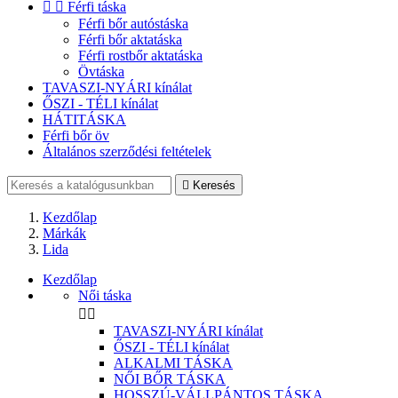


Férfi táska
Férfi bőr autóstáska
Férfi bőr aktatáska
Férfi rostbőr aktatáska
Övtáska
TAVASZI-NYÁRI kínálat
ŐSZI - TÉLI kínálat
HÁTITÁSKA
Férfi bőr öv
Általános szerződési feltételek

Keresés
Kezdőlap
Márkák
Lida
Kezdőlap
Női táska


TAVASZI-NYÁRI kínálat
ŐSZI - TÉLI kínálat
ALKALMI TÁSKA
NŐI BŐR TÁSKA
HOSSZÚ-VÁLLPÁNTOS TÁSKA