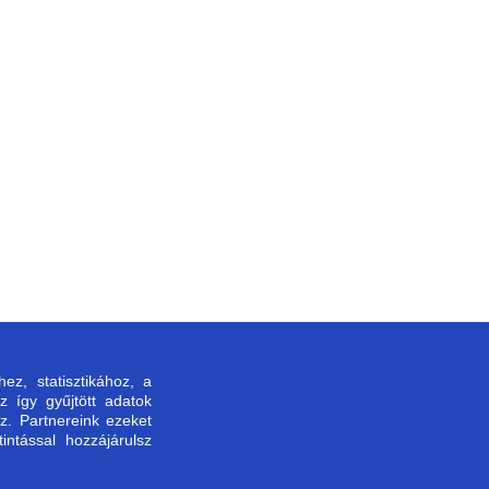
z, statisztikához, a
z így gyűjtött adatok
z. Partnereink ezeket
ntással hozzájárulsz
Árukereső, a hiteles
vásárlási kalauz