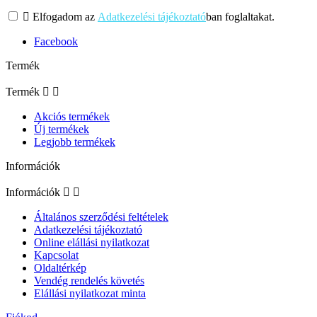

Elfogadom az
Adatkezelési tájékoztató
ban foglaltakat.
Facebook
Termék
Termék


Akciós termékek
Új termékek
Legjobb termékek
Információk
Információk


Általános szerződési feltételek
Adatkezelési tájékoztató
Online elállási nyilatkozat
Kapcsolat
Oldaltérkép
Vendég rendelés követés
Elállási nyilatkozat minta