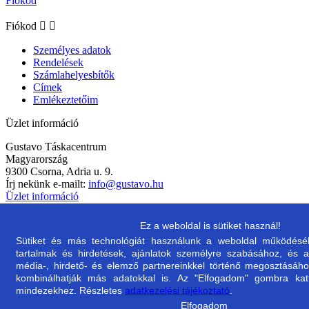
Fiókod
Fiókod


Személyes adatok
Rendelések
Számlahelyesbítők
Címek
Emlékeztetőim
Üzlet információ
Gustavo Táskacentrum
Magyarország
9300 Csorna, Adria u. 9.
Írj nekünk e-mailt:
info@gustavo.hu
Üzlet információ
Partnereink:
Ez a weboldal is sütiket használ!
Sütiket és más technológiát használunk a weboldal működéséhe
tartalmak és hirdetések, ajánlatok személyre szabásához, és a
média-, hirdető- és elemző partnereinkkel történő megosztásáho
kombinálhatják más adatokkal is. Az "Elfogadom" gombra katti
mindezekhez. Részletes
adatkezelési tájékoztató
.
Elfogadom