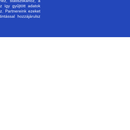
z, statisztikához, a
z így gyűjtött adatok
bbiakban megjelölt szerződés tekintetében gyakorlom eláll
z. Partnereink ezeket
ntással hozzájárulsz
Fogyasztó keresztneve *
Email cím *