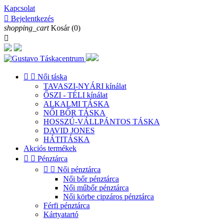
Kapcsolat

Bejelentkezés
shopping_cart
Kosár
(0)



Női táska
TAVASZI-NYÁRI kínálat
ŐSZI - TÉLI kínálat
ALKALMI TÁSKA
NŐI BŐR TÁSKA
HOSSZÚ-VÁLLPÁNTOS TÁSKA
DAVID JONES
HÁTITÁSKA
Akciós termékek


Pénztárca


Női pénztárca
Női bőr pénztárca
Női műbőr pénztárca
Női körbe cipzáros pénztárca
Férfi pénztárca
Kártyatartó