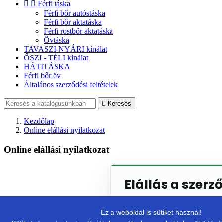


Férfi táska
Férfi bőr autóstáska
Férfi bőr aktatáska
Férfi rostbőr aktatáska
Övtáska
TAVASZI-NYÁRI kínálat
ŐSZI - TÉLI kínálat
HÁTITÁSKA
Férfi bőr öv
Általános szerződési feltételek

Keresés
Kezdőlap
Online elállási nyilatkozat
Online elállási nyilatkozat
Elállás a szerz
Ez a weboldal is sütiket használ!