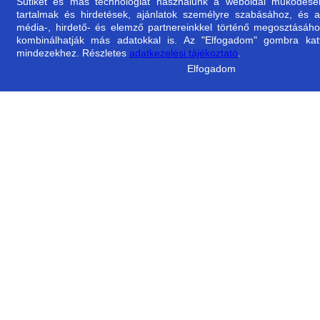
Sütiket és más technológiát használunk a weboldal működéséhe
tartalmak és hirdetések, ajánlatok személyre szabásához, és a
Kijelentem, hogy az alá
média-, hirdető- és elemző partnereinkkel történő megosztásáho
kombinálhatják más adatokkal is. Az "Elfogadom" gombra katti
mindezekhez. Részletes
adatkezelési tájékoztató
.
Fogyasztó vezetékneve *
Elfogadom
Megrendelés azonosító *
Megjegyzés