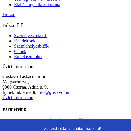
Elállási nyilatkozat minta
Fiókod
Fiókod


Személyes adatok
Rendelések
Számlahelyesbítők
Címek
Emlékeztetőim
Üzlet információ
Gustavo Táskacentrum
Magyarország
9300 Csorna, Adria u. 9.
Írj nekünk e-mailt:
info@gustavo.hu
Üzlet információ
Partnereink:
Ez a weboldal is sütiket használ!