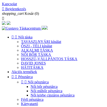
Kapcsolat

Bejelentkezés
shopping_cart
Kosár
(0)



Női táska
TAVASZI-NYÁRI kínálat
ŐSZI - TÉLI kínálat
ALKALMI TÁSKA
NŐI BŐR TÁSKA
HOSSZÚ-VÁLLPÁNTOS TÁSKA
DAVID JONES
HÁTITÁSKA
Akciós termékek


Pénztárca


Női pénztárca
Női bőr pénztárca
Női műbőr pénztárca
Női körbe cipzáros pénztárca
Férfi pénztárca
Kártyatartó