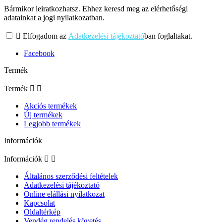
Bármikor leiratkozhatsz. Ehhez keresd meg az elérhetőségi
adatainkat a jogi nyilatkozatban.

Elfogadom az
Adatkezelési tájékoztató
ban foglaltakat.
Facebook
Termék
Termék


Akciós termékek
Új termékek
Legjobb termékek
Információk
Információk


Általános szerződési feltételek
Adatkezelési tájékoztató
Online elállási nyilatkozat
Kapcsolat
Oldaltérkép
Vendég rendelés követés