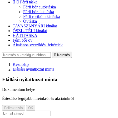


Férfi táska
Férfi bőr autóstáska
Férfi bőr aktatáska
Férfi rostbőr aktatáska
Övtáska
TAVASZI-NYÁRI kínálat
ŐSZI - TÉLI kínálat
HÁTITÁSKA
Férfi bőr öv
Általános szerződési feltételek

Keresés
Kezdőlap
Elállási nyilatkozat minta
Elállási nyilatkozat minta
Dokumentum helye
Értesülsz legújabb híreinkről és akcióinkról