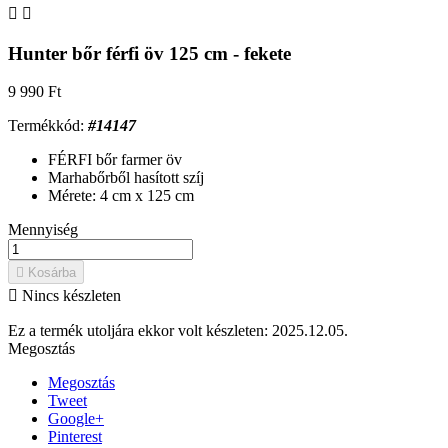


Hunter bőr férfi öv 125 cm - fekete
9 990 Ft
Termékkód:
#14147
FÉRFI bőr farmer öv
Marhabőrből hasított szíj
Mérete: 4 cm x 125 cm
Mennyiség

Kosárba

Nincs készleten
Ez a termék utoljára ekkor volt készleten:
2025.12.05.
Megosztás
Megosztás
Tweet
Google+
Pinterest