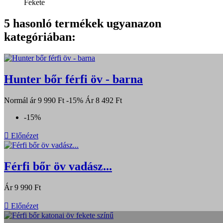
Fekete
5 hasonló termékek ugyanazon
kategóriában:
Hunter bőr férfi öv - barna
Normál ár
9 990 Ft
-15%
Ár
8 492 Ft
-15%

Előnézet
Férfi bőr öv vadász...
Ár
9 990 Ft

Előnézet