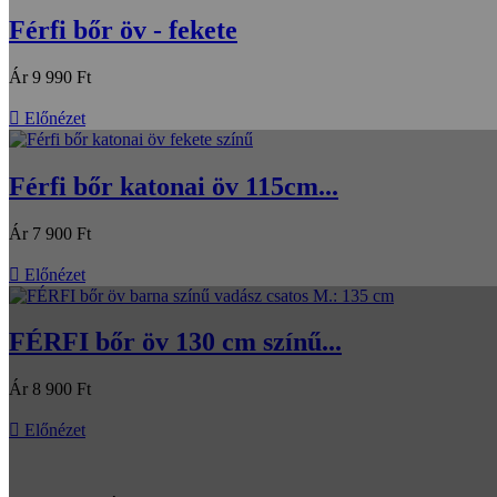
Férfi bőr öv - fekete
Ár
9 990 Ft

Előnézet
Férfi bőr katonai öv 115cm...
Ár
7 900 Ft

Előnézet
FÉRFI bőr öv 130 cm színű...
Ár
8 900 Ft

Előnézet