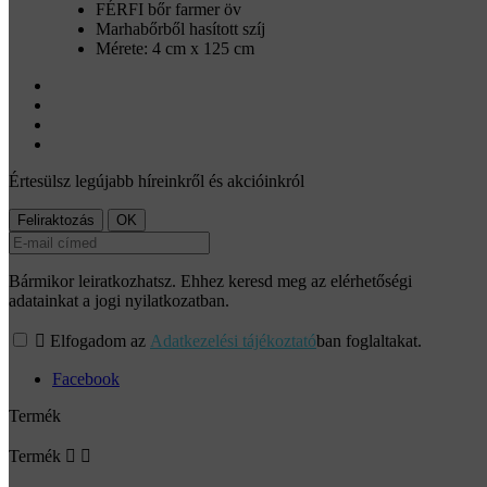
FÉRFI bőr farmer öv
Marhabőrből hasított szíj
Mérete: 4 cm x 125 cm
Értesülsz legújabb híreinkről és akcióinkról
Bármikor leiratkozhatsz. Ehhez keresd meg az elérhetőségi
adatainkat a jogi nyilatkozatban.

Elfogadom az
Adatkezelési tájékoztató
ban foglaltakat.
Facebook
Termék
Termék

