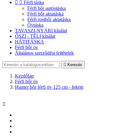


Férfi táska
Férfi bőr autóstáska
Férfi bőr aktatáska
Férfi rostbőr aktatáska
Övtáska
TAVASZI-NYÁRI kínálat
ŐSZI - TÉLI kínálat
HÁTITÁSKA
Férfi bőr öv
Általános szerződési feltételek

Keresés
Kezdőlap
Férfi bőr öv
Hunter bőr férfi öv 125 cm - fekete
