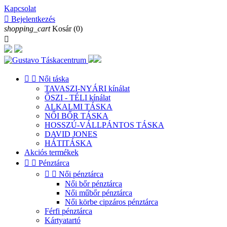
Kapcsolat

Bejelentkezés
shopping_cart
Kosár
(0)



Női táska
TAVASZI-NYÁRI kínálat
ŐSZI - TÉLI kínálat
ALKALMI TÁSKA
NŐI BŐR TÁSKA
HOSSZÚ-VÁLLPÁNTOS TÁSKA
DAVID JONES
HÁTITÁSKA
Akciós termékek


Pénztárca


Női pénztárca
Női bőr pénztárca
Női műbőr pénztárca
Női körbe cipzáros pénztárca
Férfi pénztárca
Kártyatartó