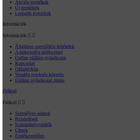
Akciós termékek
Új termékek
Legjobb termékek
Információk
Információk


Általános szerződési feltételek
Adatkezelési tájékoztató
Online elállási nyilatkozat
Kapcsolat
Oldaltérkép
Vendég rendelés követés
Elállási nyilatkozat minta
Fiókod
Fiókod


Személyes adatok
Rendelések
Számlahelyesbítők
Címek
Emlékeztetőim