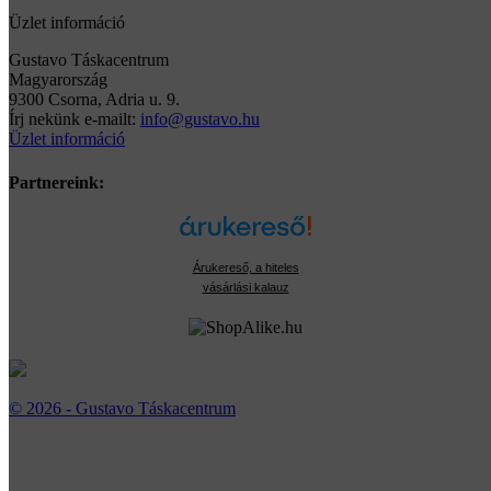
Üzlet információ
Gustavo Táskacentrum
Magyarország
9300 Csorna, Adria u. 9.
Írj nekünk e-mailt:
info@gustavo.hu
Üzlet információ
Partnereink:
Árukereső, a hiteles
vásárlási kalauz
© 2026 - Gustavo Táskacentrum