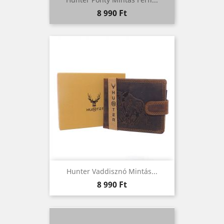
Ár
8 990 Ft
Hunter Vaddisznó Mintás...
Ár
8 990 Ft