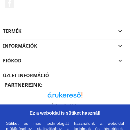
Facebook
TERMÉK

INFORMÁCIÓK

FIÓKOD

ÜZLET INFORMÁCIÓ
PARTNEREINK:
Árukereső, a hiteles
vásárlási kalauz
Ez a weboldal is sütiket használ!
Sütiket és más technológiát használunk a weboldal
működéséhez, statisztikához, a tartalmak és hirdetések,