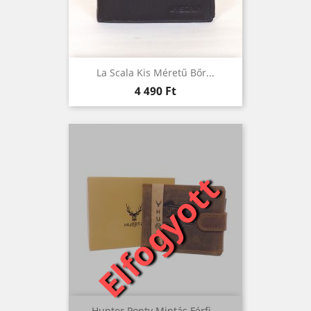
La Scala Kis Méretű Bőr...
Ár
4 490 Ft
Elfogyott
Hunter Ponty Mintás Férfi...