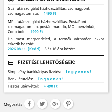
GLS futárszolgálat házhozszállítás, csomagpont,
csomagautomata:
1490 Ft
MPL futárszolgálat házhozszállítás, PostaPont
csomagautomata, postán maradó, MOL benzinkút,
Coop bolt:
1990 Ft
Ha most megrendeled, a termék várhatóan ekkor
érkezik hozzád:
2026.08.11. (Kedd)
8 és 16 óra között
FIZETÉSI LEHETŐSÉGEK:
payments
SimplePay bankkártyás fizetés:
Ingyenes!
Banki átutalás:
Ingyenes!
Fizetés utánvéttel:
+ 490 Ft
Megosztás