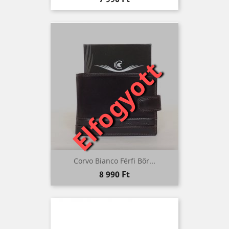
Elfogyott
Corvo Bianco Férfi Bőr...
Ár
8 990 Ft