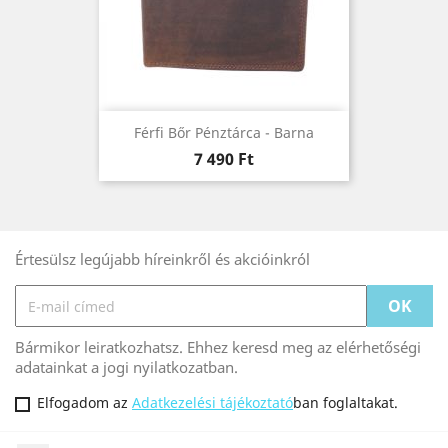
Férfi Bőr Pénztárca - Barna
Ár
7 490 Ft
Értesülsz legújabb híreinkről és akcióinkról
Bármikor leiratkozhatsz. Ehhez keresd meg az elérhetőségi
adatainkat a jogi nyilatkozatban.
Elfogadom az
Adatkezelési tájékoztató
ban foglaltakat.