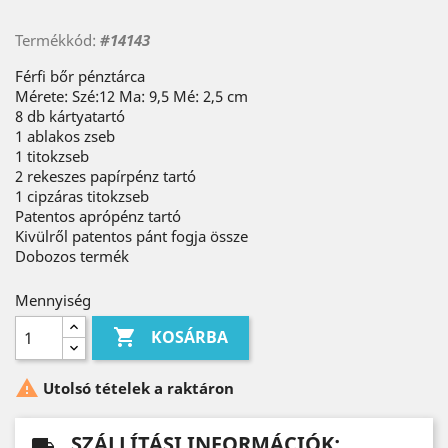
Termékkód:
#14143
Férfi bőr pénztárca
Mérete: Szé:12 Ma: 9,5 Mé: 2,5 cm
8 db kártyatartó
1 ablakos zseb
1 titokzseb
2 rekeszes papírpénz tartó
1 cipzáras titokzseb
Patentos aprópénz tartó
Kivülről patentos pánt fogja össze
Dobozos termék
Mennyiség

KOSÁRBA

Utolsó tételek a raktáron
SZÁLLÍTÁSI INFORMÁCIÓK:
local_shipping