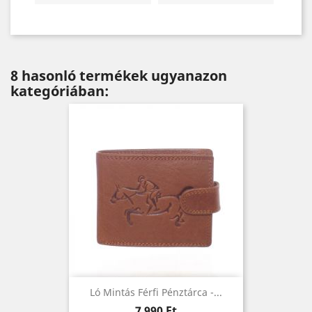
8 hasonló termékek ugyanazon
kategóriában:
Ló Mintás Férfi Pénztárca -...
Ár
7 990 Ft