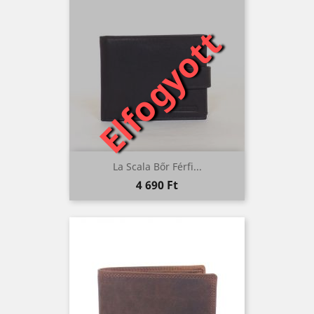
Elfogyott
La Scala Bőr Férfi...
Ár
4 690 Ft