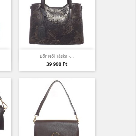
Előnézet

Bőr Női Táska -...
Ár
39 990 Ft