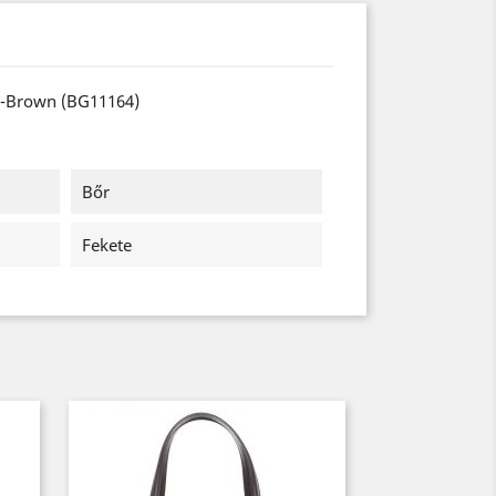
k-Brown (BG11164)
Bőr
Fekete