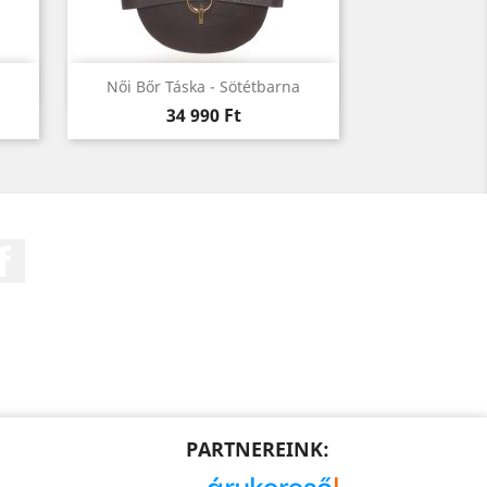
Előnézet

Női Bőr Táska - Sötétbarna
Ár
34 990 Ft
Facebook
PARTNEREINK: