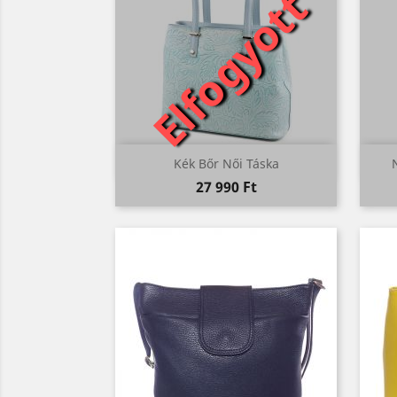
Elfogyott
Előnézet

Kék Bőr Női Táska
Ár
27 990 Ft