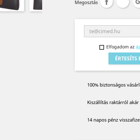
Megosztás
Elfogadom az
Ad
ÉRTESÍTS
100% biztonságos vásárl
Kiszállítás raktárról aká
14 napos pénz visszafize