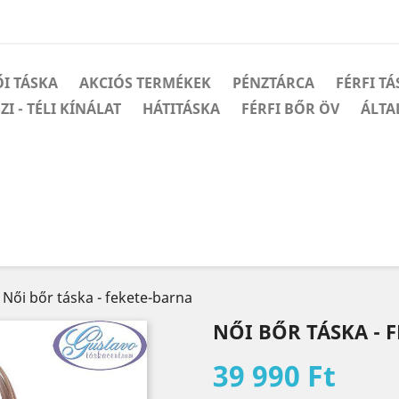
I TÁSKA
AKCIÓS TERMÉKEK
PÉNZTÁRCA
FÉRFI T
ZI - TÉLI KÍNÁLAT
HÁTITÁSKA
FÉRFI BŐR ÖV
ÁLTA
Női bőr táska - fekete-barna
NŐI BŐR TÁSKA - 
39 990 Ft