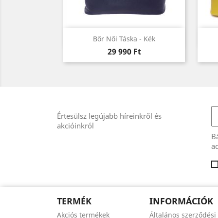
Előnézet

Bőr Női Táska - Kék
Ár
29 990 Ft
Értesülsz legújabb híreinkről és
akcióinkról
Bá
ad
TERMÉK
INFORMÁCIÓK
Akciós termékek
Általános szerződési