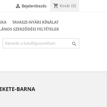
shopping_cart

Kosár
(0)
Bejelentkezés
ÁSKA
TAVASZI-NYÁRI KÍNÁLAT
LÁNOS SZERZŐDÉSI FELTÉTELEK

FEKETE-BARNA