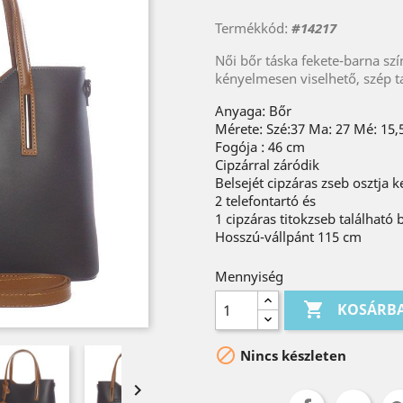
Termékkód:
#14217
Női bőr táska fekete-barna szí
kényelmesen viselhető, szép ta
Anyaga: Bőr
Mérete: Szé:37 Ma: 27 Mé: 15,
Fogója : 46 cm
Cipzárral záródik
Belsejét cipzáras zseb osztja k
2 telefontartó és
1 cipzáras titokzseb található
Hosszú-vállpánt 115 cm
Mennyiség

KOSÁRB

Nincs készleten
