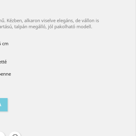
nű. Kézben, alkaron viselve elegáns, de vállon is
rtású, talpán megálló, jól pakolható modell.
5 cm
etté
 benne
A