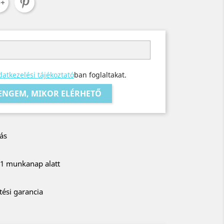
atkezelési tájékoztató
ban foglaltakat.
 ENGEM, MIKOR ELÉRHETŐ
ás
r 1 munkanap alatt
tési garancia