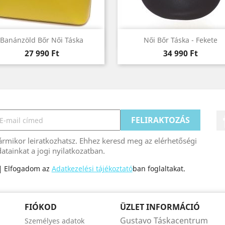
Előnézet
Előnézet


Banánzöld Bőr Női Táska
Női Bőr Táska - Fekete
Ár
Ár
27 990 Ft
34 990 Ft
rmikor leiratkozhatsz. Ehhez keresd meg az elérhetőségi
atainkat a jogi nyilatkozatban.
Elfogadom az
Adatkezelési tájékoztató
ban foglaltakat.
FIÓKOD
ÜZLET INFORMÁCIÓ
Gustavo Táskacentrum
Személyes adatok