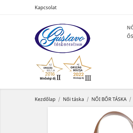
Kapcsolat
NŐ
ŐS
Kezdőlap
Női táska
NŐI BŐR TÁSKA