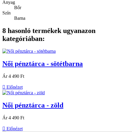
Anyag
Bőr
Szín
Barna
8 hasonló termékek ugyanazon
kategóriában:
Női pénztárca - sötétbarna
Ár
4 490 Ft

Előnézet
Női pénztárca - zöld
Ár
4 490 Ft

Előnézet