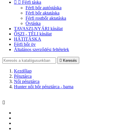


Férfi táska
Férfi bőr autóstáska
Férfi bőr aktatáska
Férfi rostbőr aktatáska
Övtáska
TAVASZI-NYÁRI kínálat
ŐSZI - TÉLI kínálat
HÁTITÁSKA
Férfi bőr öv
Általános szerződési feltételek

Keresés
Kezdőlap
Pénztárca
Női pénztárca
Hunter női bőr pénztárca - barna
