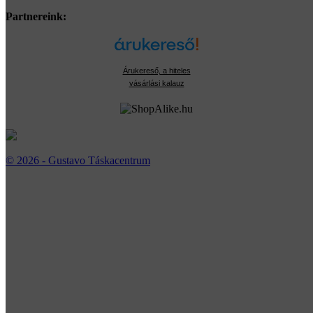
Partnereink:
Árukereső, a hiteles
vásárlási kalauz
© 2026 - Gustavo Táskacentrum