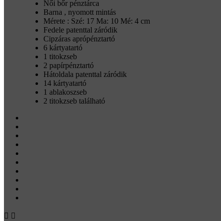
Női bőr pénztárca
Barna , nyomott mintás
Mérete : Szé: 17 Ma: 10 Mé: 4 cm
Fedele patenttal záródik
Cipzáras aprópénztartó
6 kártyatartó
1 titokzseb
2 papírpénztartó
Hátoldala patenttal záródik
14 kártyatartó
1 ablakoszseb
2 titokzseb található

