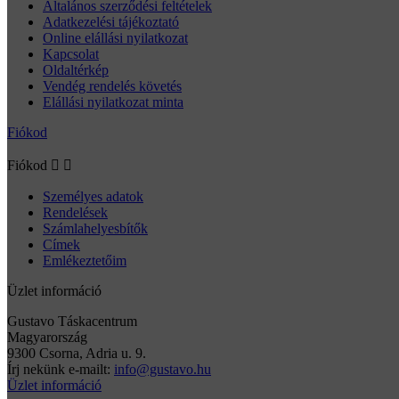
Általános szerződési feltételek
Adatkezelési tájékoztató
Online elállási nyilatkozat
Kapcsolat
Oldaltérkép
Vendég rendelés követés
Elállási nyilatkozat minta
Fiókod
Fiókod


Személyes adatok
Rendelések
Számlahelyesbítők
Címek
Emlékeztetőim
Üzlet információ
Gustavo Táskacentrum
Magyarország
9300 Csorna, Adria u. 9.
Írj nekünk e-mailt:
info@gustavo.hu
Üzlet információ