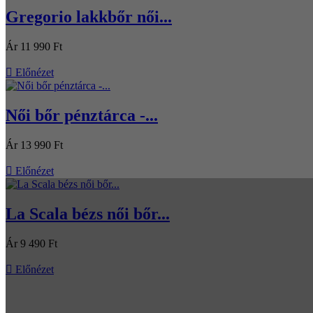
Gregorio lakkbőr női...
Ár
11 990 Ft

Előnézet
Női bőr pénztárca -...
Ár
13 990 Ft

Előnézet
La Scala bézs női bőr...
Ár
9 490 Ft

Előnézet