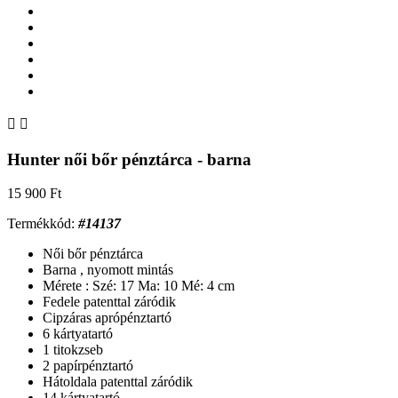


Hunter női bőr pénztárca - barna
15 900 Ft
Termékkód:
#14137
Női bőr pénztárca
Barna , nyomott mintás
Mérete : Szé: 17 Ma: 10 Mé: 4 cm
Fedele patenttal záródik
Cipzáras aprópénztartó
6 kártyatartó
1 titokzseb
2 papírpénztartó
Hátoldala patenttal záródik
14 kártyatartó