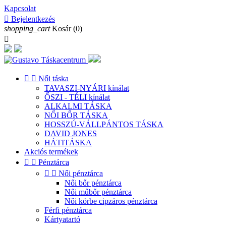
Kapcsolat

Bejelentkezés
shopping_cart
Kosár
(0)



Női táska
TAVASZI-NYÁRI kínálat
ŐSZI - TÉLI kínálat
ALKALMI TÁSKA
NŐI BŐR TÁSKA
HOSSZÚ-VÁLLPÁNTOS TÁSKA
DAVID JONES
HÁTITÁSKA
Akciós termékek


Pénztárca


Női pénztárca
Női bőr pénztárca
Női műbőr pénztárca
Női körbe cipzáros pénztárca
Férfi pénztárca
Kártyatartó