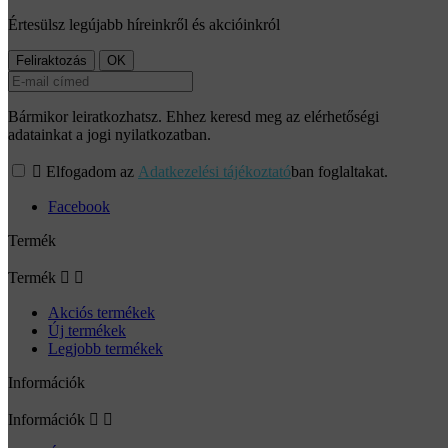
Értesülsz legújabb híreinkről és akcióinkról
Bármikor leiratkozhatsz. Ehhez keresd meg az elérhetőségi
adatainkat a jogi nyilatkozatban.

Elfogadom az
Adatkezelési tájékoztató
ban foglaltakat.
Facebook
Termék
Termék


Akciós termékek
Új termékek
Legjobb termékek
Információk
Információk

