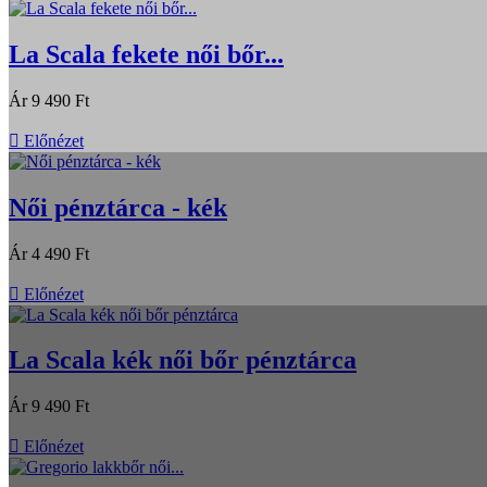
La Scala fekete női bőr...
Ár
9 490 Ft

Előnézet
Női pénztárca - kék
Ár
4 490 Ft

Előnézet
La Scala kék női bőr pénztárca
Ár
9 490 Ft

Előnézet