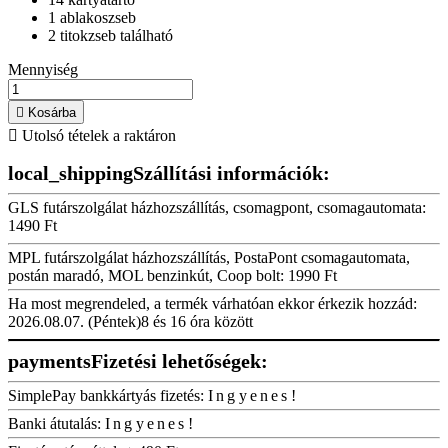
1 ablakoszseb
2 titokzseb található
Mennyiség

Kosárba

Utolsó tételek a raktáron
local_shipping
Szállítási információk:
GLS futárszolgálat házhozszállítás, csomagpont, csomagautomata:
1490 Ft
MPL futárszolgálat házhozszállítás, PostaPont csomagautomata,
postán maradó, MOL benzinkút, Coop bolt:
1990 Ft
Ha most megrendeled, a termék várhatóan ekkor érkezik hozzád:
2026.08.07. (Péntek)
8 és 16 óra között
payments
Fizetési lehetőségek:
SimplePay bankkártyás fizetés:
Ingyenes!
Banki átutalás:
Ingyenes!