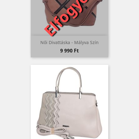
Elfogyott
Női Divattáska - Mályva Szín
Ár
9 990 Ft