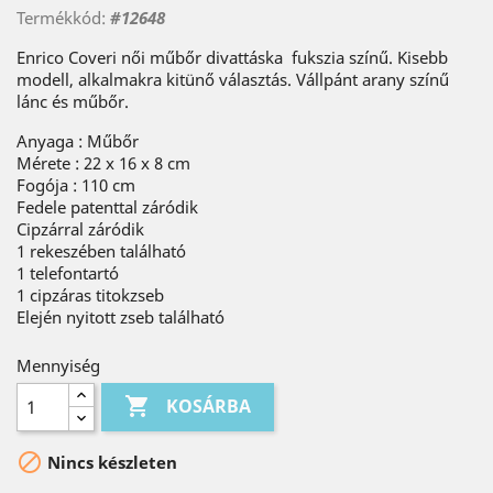
Termékkód:
#12648
Enrico Coveri női műbőr divattáska fukszia színű. Kisebb
modell, alkalmakra kitünő választás. Vállpánt arany színű
lánc és műbőr.
Anyaga : Műbőr
Mérete : 22 x 16 x 8 cm
Fogója : 110 cm
Fedele patenttal záródik
Cipzárral záródik
1 rekeszében található
1 telefontartó
1 cipzáras titokzseb
Elején nyitott zseb található
Mennyiség

KOSÁRBA

Nincs készleten