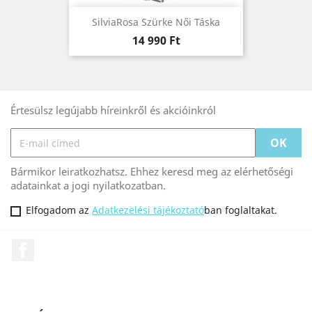
SilviaRosa Szürke Női Táska
Ár
14 990 Ft
Értesülsz legújabb híreinkről és akcióinkról
Bármikor leiratkozhatsz. Ehhez keresd meg az elérhetőségi
adatainkat a jogi nyilatkozatban.
Elfogadom az
Adatkezelési tájékoztató
ban foglaltakat.
Facebook