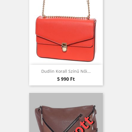
Dudlin Korall Színű Női...
Ár
5 990 Ft