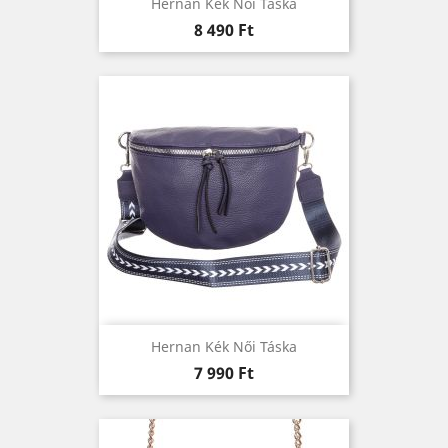
Hernan Kék Női Táska
Ár
8 490 Ft
Hernan Kék Női Táska
Ár
7 990 Ft