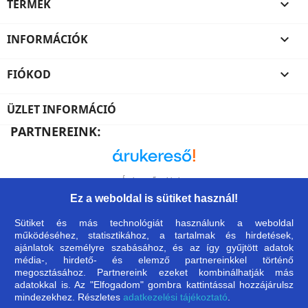
TERMÉK

INFORMÁCIÓK

FIÓKOD

ÜZLET INFORMÁCIÓ
PARTNEREINK:
Árukereső, a hiteles
vásárlási kalauz
Ez a weboldal is sütiket használ!
Sütiket és más technológiát használunk a weboldal
működéséhez, statisztikához, a tartalmak és hirdetések,
ajánlatok személyre szabásához, és az így gyűjtött adatok
média-, hirdető- és elemző partnereinkkel történő
megosztásához. Partnereink ezeket kombinálhatják más
adatokkal is. Az "Elfogadom" gombra kattintással hozzájárulsz
mindezekhez. Részletes
adatkezelési tájékoztató
.