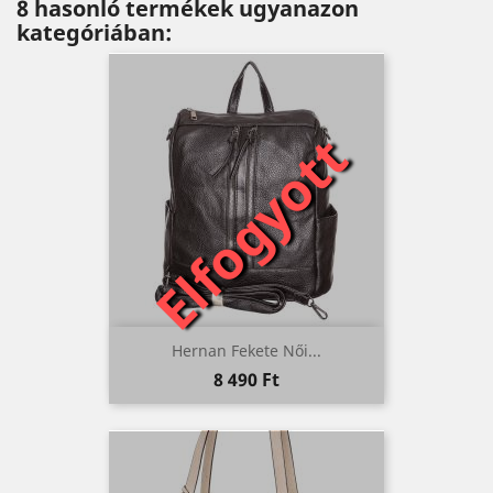
8 hasonló termékek ugyanazon
kategóriában:
Elfogyott
Hernan Fekete Női...
Ár
8 490 Ft