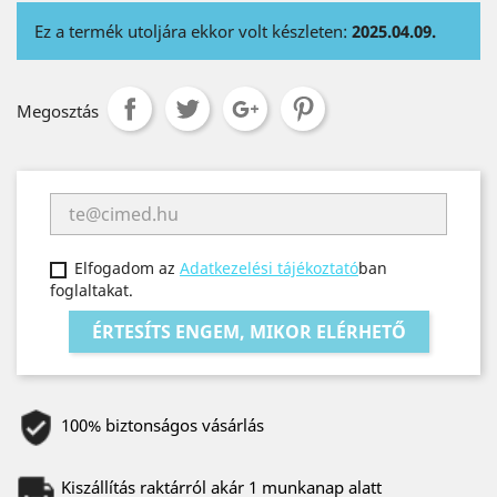
Ez a termék utoljára ekkor volt készleten:
2025.04.09.
Megosztás
Elfogadom az
Adatkezelési tájékoztató
ban
foglaltakat.
ÉRTESÍTS ENGEM, MIKOR ELÉRHETŐ
100% biztonságos vásárlás
Kiszállítás raktárról akár 1 munkanap alatt