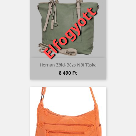
Elfogyott
Hernan Zöld-Bézs Női Táska
Ár
8 490 Ft