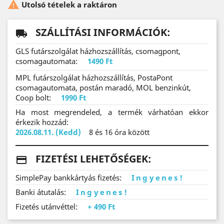

Utolsó tételek a raktáron
SZÁLLÍTÁSI INFORMÁCIÓK:
local_shipping
GLS futárszolgálat házhozszállítás, csomagpont,
csomagautomata:
1490 Ft
MPL futárszolgálat házhozszállítás, PostaPont
csomagautomata, postán maradó, MOL benzinkút,
Coop bolt:
1990 Ft
Ha most megrendeled, a termék várhatóan ekkor
érkezik hozzád:
2026.08.11. (Kedd)
8 és 16 óra között
FIZETÉSI LEHETŐSÉGEK:
payments
SimplePay bankkártyás fizetés:
Ingyenes!
Banki átutalás:
Ingyenes!
Fizetés utánvéttel:
+ 490 Ft