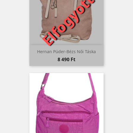
Elfogyott
Hernan Púder-Bézs Női Táska
Ár
8 490 Ft