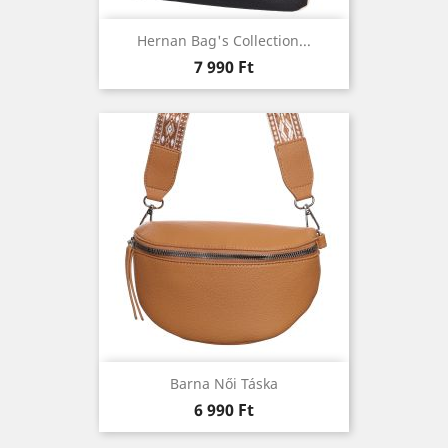
Hernan Bag's Collection...
Ár
7 990 Ft
Barna Női Táska
Ár
6 990 Ft