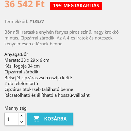
36 542 Ft
15% MEGTAKARÍTÁS
Termékkód:
#13337
Bőr női irattáska enyhén fényes piros színű, nagy krokkó
mintás. Cipzárral záródik. Az A 4-es iratok és noteszek
kényelmesen elférnek benne.
Anyaga:Bőr
Mérete: 38 x 29 x 6 cm
Kézi fogója 34 cm
Cipzárral záródik
Belsejét cipzáras zseb osztja ketté
2 db telefontartó
Cipzáras titokzseb található benne
Rácsatolható és állítható a hosszú-vállpánt
Mennyiség

KOSÁRBA