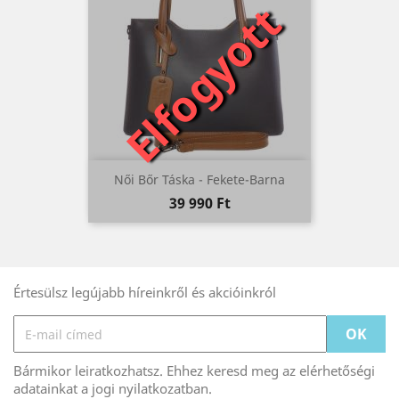
Elfogyott
Női Bőr Táska - Fekete-Barna
Ár
39 990 Ft
Értesülsz legújabb híreinkről és akcióinkról
Bármikor leiratkozhatsz. Ehhez keresd meg az elérhetőségi
adatainkat a jogi nyilatkozatban.