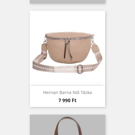
Hernan Barna Női Táska
Ár
7 990 Ft