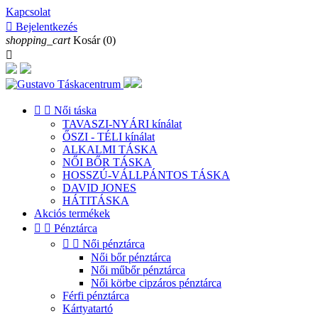
Kapcsolat

Bejelentkezés
shopping_cart
Kosár
(0)



Női táska
TAVASZI-NYÁRI kínálat
ŐSZI - TÉLI kínálat
ALKALMI TÁSKA
NŐI BŐR TÁSKA
HOSSZÚ-VÁLLPÁNTOS TÁSKA
DAVID JONES
HÁTITÁSKA
Akciós termékek


Pénztárca


Női pénztárca
Női bőr pénztárca
Női műbőr pénztárca
Női körbe cipzáros pénztárca
Férfi pénztárca
Kártyatartó