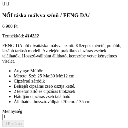


NŐI táska mályva színű / FENG DA/
6 900 Ft
Termékkód:
#14232
FENG DA női divattáska mályva színű. Közepes méretű, puhább,
lazább tartású modell. Az elején praktikus cipzáras zsebek
találhatók. Hosszú-vállpánt állítható, keresztbe vetve kényelmes
viselet.
Anyaga: Műbőr
Mérete: Szé: 25 Ma:30 Mé:12 cm
Cipzárral záródik
Belsejét cipzáras zseb osztja ketté.
2 telefontartó és cipzáras titokzseb
Hátulján cipzáras zseb található
Állítható a hosszú-vállpánt 70 cm--135 cm
Mennyiség

Kosárba