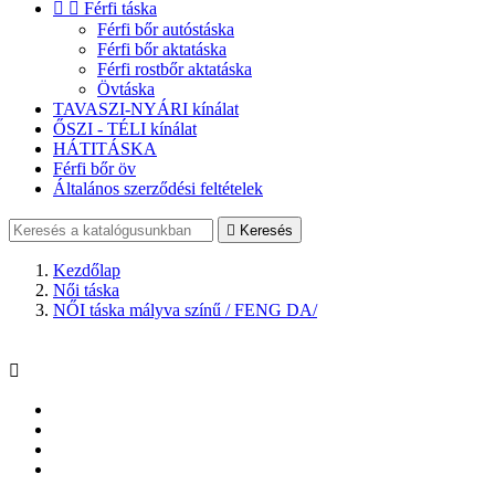


Férfi táska
Férfi bőr autóstáska
Férfi bőr aktatáska
Férfi rostbőr aktatáska
Övtáska
TAVASZI-NYÁRI kínálat
ŐSZI - TÉLI kínálat
HÁTITÁSKA
Férfi bőr öv
Általános szerződési feltételek

Keresés
Kezdőlap
Női táska
NŐI táska mályva színű / FENG DA/
