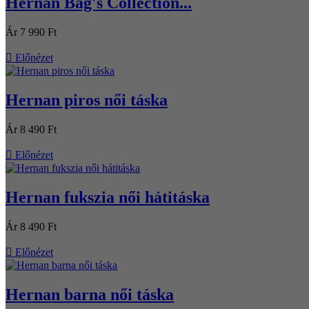
Hernan Bag's Collection...
Ár
7 990 Ft

Előnézet
Hernan piros női táska
Ár
8 490 Ft

Előnézet
Hernan fukszia női hátitáska
Ár
8 490 Ft

Előnézet
Hernan barna női táska