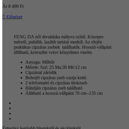
Ár
8 490 Ft

Előnézet
FENG DA női divattáska mályva színű. Közepes
méretű, puhább, lazább tartású modell. Az elején
praktikus cipzáras zsebek találhatók. Hosszú-vállpánt
állítható, keresztbe vetve kényelmes viselet.
Anyaga: Műbőr
Mérete: Szé: 25 Ma:30 Mé:12 cm
Cipzárral záródik
Belsejét cipzáras zseb osztja ketté.
2 telefontartó és cipzáras titokzseb
Hátulján cipzáras zseb található
Állítható a hosszú-vállpánt 70 cm--135 cm
Értesülsz legújabb híreinkről és akcióinkról