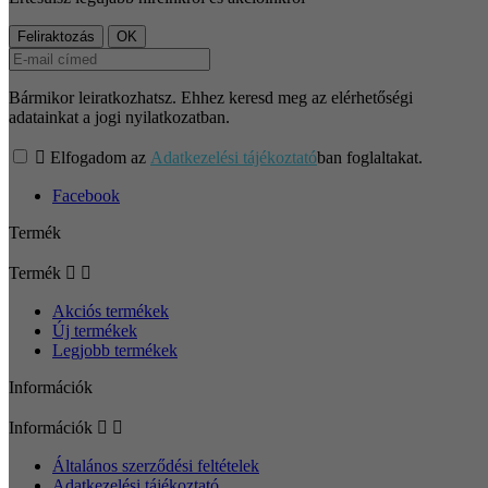
Bármikor leiratkozhatsz. Ehhez keresd meg az elérhetőségi
adatainkat a jogi nyilatkozatban.

Elfogadom az
Adatkezelési tájékoztató
ban foglaltakat.
Facebook
Termék
Termék


Akciós termékek
Új termékek
Legjobb termékek
Információk
Információk


Általános szerződési feltételek
Adatkezelési tájékoztató