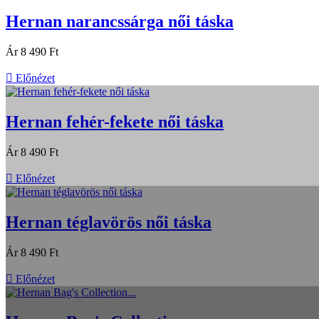
Hernan narancssárga női táska
Ár
8 490 Ft

Előnézet
Hernan fehér-fekete női táska
Ár
8 490 Ft

Előnézet
Hernan téglavörös női táska
Ár
8 490 Ft

Előnézet