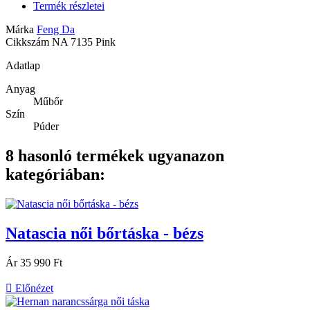
Termék részletei
Márka
Feng Da
Cikkszám
NA 7135 Pink
Adatlap
Anyag
Műbőr
Szín
Púder
8 hasonló termékek ugyanazon
kategóriában:
Natascia női bőrtáska - bézs
Ár
35 990 Ft

Előnézet