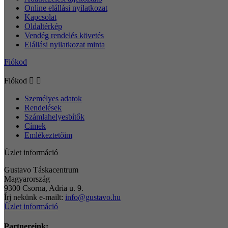
Online elállási nyilatkozat
Kapcsolat
Oldaltérkép
Vendég rendelés követés
Elállási nyilatkozat minta
Fiókod
Fiókod


Személyes adatok
Rendelések
Számlahelyesbítők
Címek
Emlékeztetőim
Üzlet információ
Gustavo Táskacentrum
Magyarország
9300 Csorna, Adria u. 9.
Írj nekünk e-mailt:
info@gustavo.hu
Üzlet információ
Partnereink: