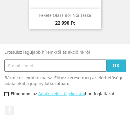
Fekete Olasz Bőr Női Táska
Ár
22 990 Ft
Értesülsz legújabb híreinkről és akcióinkról
Bármikor leiratkozhatsz. Ehhez keresd meg az elérhetőségi
adatainkat a jogi nyilatkozatban.
Elfogadom az
Adatkezelési tájékoztató
ban foglaltakat.
Facebook