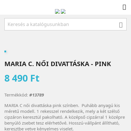


MARIA C. NŐI DIVATTÁSKA - PINK
8 490 Ft
Termékkód:
#13789
MARIA C női divattáska pink színben. Puhább anyagú kis
méretű modell. 1 rekesszel rendelkezik, mely a két szélső
cipzáron keresztül pakolható. A középső cipzárral 1 középre
benyúló zsebet tesz elérhetővé. Hosszú-vállpánt állítható,
keresztbe vetve kényelmes viselet.