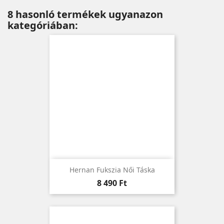
8 hasonló termékek ugyanazon
kategóriában:
Hernan Fukszia Női Táska
Ár
8 490 Ft