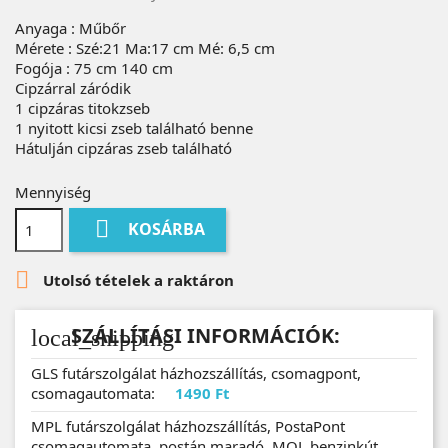
Anyaga : Műbőr
Mérete : Szé:21 Ma:17 cm Mé: 6,5 cm
Fogója : 75 cm 140 cm
Cipzárral záródik
1 cipzáras titokzseb
1 nyitott kicsi zseb található benne
Hátulján cipzáras zseb található
Mennyiség

KOSÁRBA

Utolsó tételek a raktáron
SZÁLLÍTÁSI INFORMÁCIÓK:
local_shipping
GLS futárszolgálat házhozszállítás, csomagpont,
csomagautomata:
1490 Ft
MPL futárszolgálat házhozszállítás, PostaPont
csomagautomata, postán maradó, MOL benzinkút,