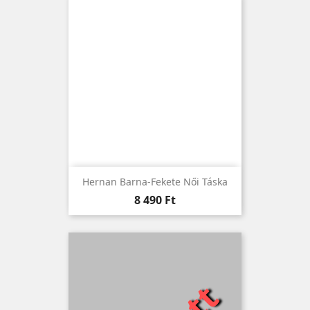
Hernan Barna-Fekete Női Táska
Ár
8 490 Ft