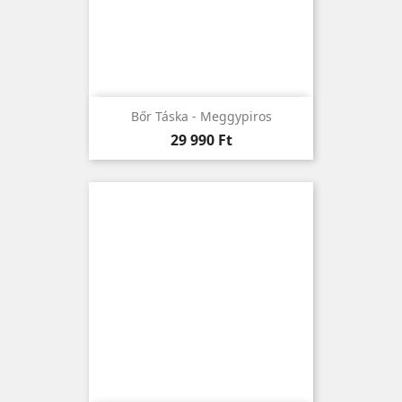
Bőr Táska - Meggypiros
Ár
29 990 Ft