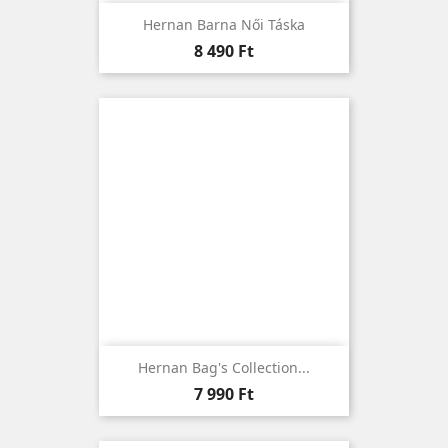
Hernan Barna Női Táska
Ár
8 490 Ft
Hernan Bag's Collection...
Ár
7 990 Ft