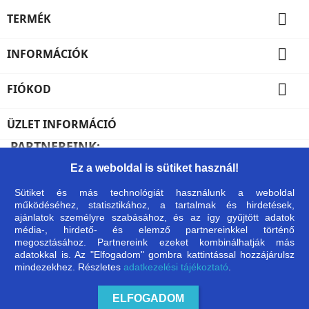

TERMÉK

INFORMÁCIÓK

FIÓKOD
ÜZLET INFORMÁCIÓ
PARTNEREINK:
Ez a weboldal is sütiket használ!
Sütiket és más technológiát használunk a weboldal
Árukereső, a hiteles
működéséhez, statisztikához, a tartalmak és hirdetések,
vásárlási kalauz
ajánlatok személyre szabásához, és az így gyűjtött adatok
média-, hirdető- és elemző partnereinkkel történő
megosztásához. Partnereink ezeket kombinálhatják más
adatokkal is. Az "Elfogadom" gombra kattintással hozzájárulsz
mindezekhez. Részletes
adatkezelési tájékoztató
.
ELFOGADOM
© 2026 - Gustavo Táskacentrum